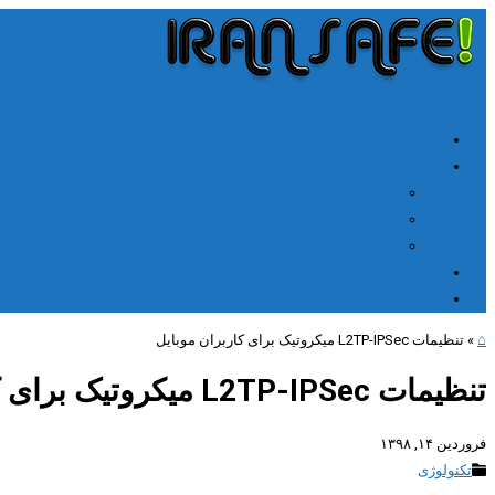
╳
≡
Menu
خانه
آموزشها
آموزش اتصال V2rayn ویندوز
اتصال NPV Tunnel اندروید
اتصال NPV tunnel آیفون
ارتباط با ما
مطالب جدید
⌂
»
تنظیمات L2TP-IPSec میکروتیک برای کاربران موبایل
تنظیمات L2TP-IPSec میکروتیک برای کاربران موبایل
فروردین ۱۴, ۱۳۹۸
تکنولوژی