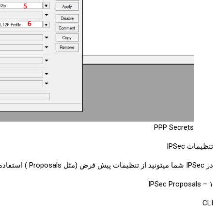
PPP Secrets
تنظیمات IPSec
در IPSec شما میتونید از تنظیمات پیش فرض (مثل Proposals ) استفاده کنید اما پیشنهاد میکنم تنظیمات جدید خودتون رو اعمال کنید.
۱ – IPSec Proposals
CLI