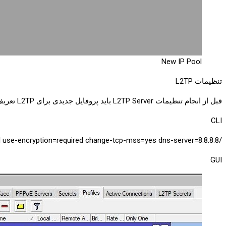
New IP Pool
تنظیمات L2TP
قبل از انجام تنظیمات L2TP Server باید پروفایل جدیدی برای L2TP تعریف کنیم
CLI
/ppp profile add name=l2tp-profile local-address=L2TP-Pool remote-address=L2TP-Pool use-encryption=required change-tcp-mss=yes dns-server=8.8.8.8
GUI