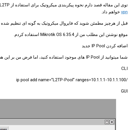
توی این مقاله قصد دارم نحوه پیکربندی میکروتیک برای استفاده از L2TP به همراه IPSec برای کاربران تلفن همراه را آموزش دهم.در این مقاله مراحل را با استفاده از کامند و همینطور با استفاده از GUI آموزش
vpn
خواهم داد.
قبل از هرچیز مطمئن شوید که فایروال میکروتیک به گونه ای تنظیم شده که میتواند ت
موقع نوشتن این مطلب من از Mikrotik OS 6.35.4 استفاده کردم.
اضافه کردن IP Pool جدید
شما میتوانید از IP Pool های موجود استفاده کنید، اما فرض من بر این هست که نیاز هست Pool جدیدی تعریف بشه.
CLI
/ip pool add name=”L2TP-Pool” ranges=10.1.1.1-10.1.1.100
GUI