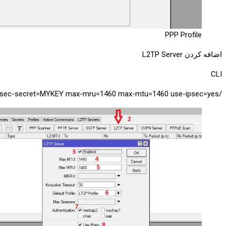
PPP Profile
اضافه کردن L2TP Server
CLI
/interface l2tp-server server set authentication=mschap2 default-profile=LT2P-Profile enabled=yes ipsec-secret=MYKEY max-mru=1460 max-mtu=1460 use-ipsec=yes