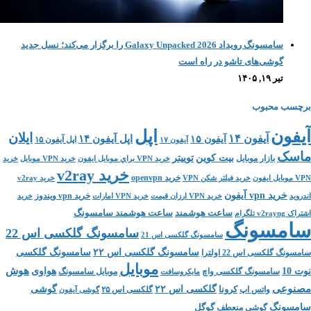
سامسونگ رویداد Galaxy Unpacked 2026 را برگزار می‌کند؛ نسل جدید
گوشی‌های تاشو در راه است
تیر ۱۹, ۱۴۰۵
برچسب محبوب
اپل
آیفون
ایلان
آیفون ۱۴
آیفون ۱۵
اپل آیفون ۱۴
اپل آیفون ۱۵
آیفون ۱۷
ماسک
بیت کوین
توییتر
بازار موبایل
خريد VPN براي موبايل ايفون
خريد VPN موبايل
خريد
خرید v2ray
خرید openvpn
VPN موبايل ايفون
خريد فيلتر شكن VPN
خرید v2ray
خرید vpn آیفون
خرید vpn ویندوز
اندروید
خرید VPN ارزان قیمت
خرید VPN امارات
خرید
ساعت هوشمند
ساعت هوشمند سامسونگ
اشتراک v2rayng تلگرام
سامسونگ
سامسونگ گلکسی اس 22
سامسونگ گلکسی اس 21
سامسونگ گلکسی اس ۲۲
سامسونگ گلکسی
سامسونگ گلکسی اس 22 اولترا
موبایل
نوت 10
هواوی
هوش
سامسونگ گلکسی واچ
موبایل سامسونگ
مایکروسافت
مصنوعی
گلکسی اس ۲۲
گوشی
کرونا
واتس اپ
گلکسی اس ۲۵
گوشی آیفون
سامسونگ
گوگل
گوشی منعطف