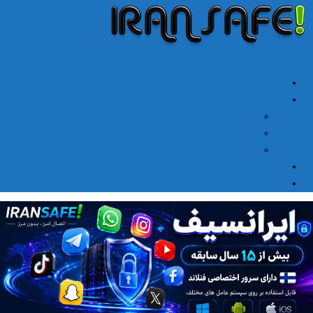
╳
≡
Menu
خانه
آموزشها
آموزش اتصال V2rayn ویندوز
اتصال NPV Tunnel اندروید
اتصال NPV tunnel آیفون
ارتباط با ما
مطالب جدید