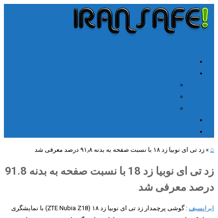
╳
≡
Menu
خانه
آموزشها
آموزش اتصال V2rayn ویندوز
اتصال NPV Tunnel اندروید
اتصال NPV tunnel آیفون
ارتباط با ما
مطالب جدید
⌂
»
زد تی ای نوبیا زد ۱۸ با نسبت صفحه به بدنه ۹۱٫۸ درصد معرفی شد
زد تی ای نوبیا زد 18 با نسبت صفحه به بدنه 91.8
درصد معرفی شد
ایرانسیف
: گوشی پرچمدار زد تی ای نوبیا زد ۱۸ (ZTE Nubia Z18) با نمایشگری