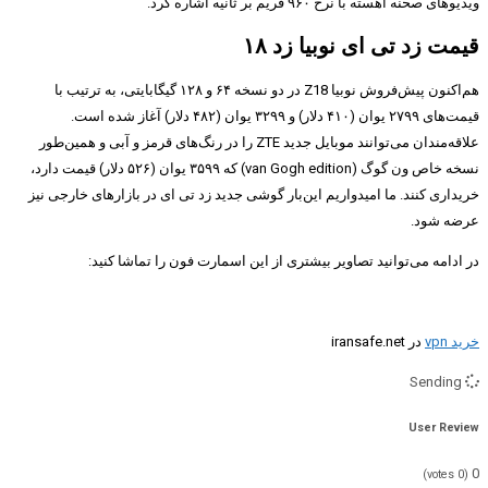
ویدیوهای صحنه آهسته با نرخ ۹۶۰ فریم بر ثانیه اشاره کرد.
قیمت زد تی ای نوبیا زد ۱۸
هم‌اکنون پیش‌فروش نوبیا Z18 در دو نسخه ۶۴ و ۱۲۸ گیگابایتی، به ترتیب با
قیمت‌های ۲۷۹۹ یوان (۴۱۰ دلار) و ۳۲۹۹ یوان (۴۸۲ دلار) آغاز شده است.
علاقه‌مندان می‌توانند موبایل جدید ZTE را در رنگ‌های قرمز و آبی و همین‌طور
نسخه خاص ون گوگ (van Gogh edition) که ۳۵۹۹ یوان (۵۲۶ دلار) قیمت دارد،
خریداری کنند. ما امیدواریم این‌بار گوشی جدید زد تی ای در بازارهای خارجی نیز
عرضه شود.
در ادامه می‌توانید تصاویر بیشتری از این اسمارت فون را تماشا کنید:
خرید vpn
در iransafe.net
Sending
User Review
0
votes)
0
(