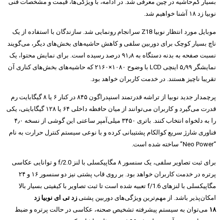
بسیار کم‌حاشیه در چین معرفی شد. در ادامه، با ویژگی‌ها، قیمت و مشخصات فنی
نوبیا زد ۱۸ آشنا خواهیم شد.
موبایل مورد انتظار نوبیا Z18 سرانجام رونمایی شد. سازندگان با استفاده از یک
ناچ بسیار کوچک برای دوربین سلفی و کاهش حاشیه‌های بخش‌های دیگر، می‌گویند
نسبت صفحه به بدنه دستگاه به ۹۱٫۸ درصد رسیده است. برای نمایش محتوا، یک
نمایشگر ۵٫۹۹ اینچی LCD با وضوح ۱۰۸۰×۲۱۶۰ که حاشیه‌های بخش‌های کناری آن
تقریبا ناچیز هستند. در خدمت کاربران خواهد بود.
پرچمدار جدید نوبیا از تراشه قدرتمند اسنپدراگون ۸۴۵ در کنار ۶ یا ۸ گیگابایت رم
قدرت می‌گیرد و کاربران می‌توانند از میان حافظه داخلی ۶۴ یا ۱۲۸ گیگابایتی، یکی
را به دلخواه انتخاب کنند. باتری ۳۴۵۰ میلی‌آمپر ساعتی این گوشی از نسخه ۴٫۰
فناوری شارژ سریع کوالکام پشتیبانی کرده و با نوعی سیستم کنترل حرارت به نام
“Neo Power” ساخته شده است.
برای ثبت تصاویر سلفی، یک سنسور ۸ مگاپیکسلی با لنز f/2.0 و توانایی عکاسی
پرتره در خدمت کاربران خواهد بود. بر روی قاب پشتی نیز دو سنسور ۱۶ و ۲۴
مگاپیکسلی با لنزهای f/1.6 تعبیه شده است تا ثبت تصاویر با کیفیتی بسیار بالا
امکان‌پذیر باشد. از مهم‌ترین ویژگی‌های دوربین پشتی
زد تی ای نوبیا زد
۱۸
می‌توان به سیستم پیشرفته تشخیص صحنه، عکاسی در حالت پرتره و ضبط