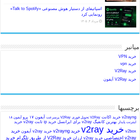
اسپاتیفای از دستیار هوش مصنوعی «Talk to Spotify»
رونمایی کرد
مرداد ۴, ۱۴۰۵
میانبر
خرید VPN
خرید vpn
خرید V2Ray
خرید V2Ray آیفون
برچسبها
v2rayng خرید اکانت
آیفون ۱۷ پرو
V2Ray تحویل فوری
V2Ray پرسرعت
آیفون ۱۸
بهترین کانفیگ v2ray برای ایرانسل
خرید ip ثابت v2ray
خرید
اینترنت پایدار
خرید v2ray
خرید v2rayng
خرید
v2box
خرید v2ray آیفون
خرید
v2ray اختصاصی
خرید V2Ray از طریق تلگرام
خرید v2ray ارزان