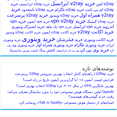
خرید v2ray ایرانسل
v2ray امن
خرید
خرید v2ray ایرانسیف
خرید
v2ray ای پی ثابت
خرید v2ray تلگرام
خرید v2ray نامحدود
v2ray همراه اول
خرید v2ray پرسرعت
خرید v2ray ویندوز
خرید vpn v2ray
خرید vpn
خرید v2ray گیمینگ
خرید vpn آیفون
اندروید
خرید vpn ایرانسل
خرید اشتراک ویتوری
خرید vpn یک ماهه
خرید اکانت v2ray
خرید اکانت v2ray آیفون
خرید اکانت v2ray ویندوز
خرید ویتوری
خرید فیلترشکن
خرید اکانت ویتوری
خرید ویتوری
خرید ویتوری تلگرام
خرید ویتوری همراه اول
ارزان
خرید ویتوری وی پی
خرید وی پی ان
ان
کاهش پینگ
وی پی ان ایرانسیف
کیفیت دوربین سامسونگ
نوشته‌های تازه
خرید V2Ray | راهنمای کامل انتخاب بهترین سرویس V2Ray پرسرعت
افزایش قیمت آیفون ۱۸؛ آیا گران‌ترین آیفون تاریخ در راه است؟
بهترین جایگزین VPN در سال ۲۰۲۶؛ چرا V2Ray انتخاب بهتری است؟
OpenAI اولین دستگاه هوش مصنوعی خود را بدون نمایشگر معرفی می‌کند؛
رقیب جدید گوشی‌های هوشمند؟
اسپاتیفای از دستیار هوش مصنوعی «Talk to Spotify» رونمایی کرد