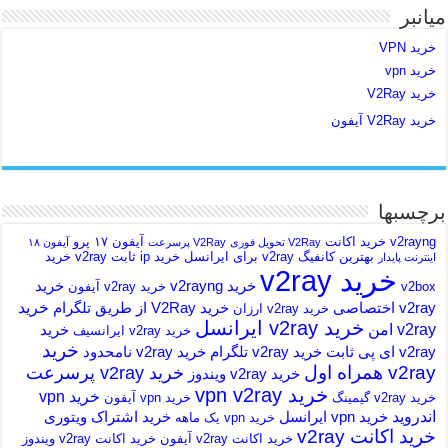
میانبر
خرید VPN
خرید vpn
خرید V2Ray
خرید V2Ray آیفون
برچسبها
v2rayng خرید اکانت
آیفون ۱۷ پرو
V2Ray تحویل فوری
V2Ray پرسرعت
آیفون ۱۸
بهترین کانفیگ v2ray برای ایرانسل
خرید ip ثابت v2ray
خرید
اینترنت پایدار
خرید v2ray
خرید v2rayng
خرید
v2box
خرید v2ray آیفون
خرید
v2ray اختصاصی
خرید V2Ray از طریق تلگرام
خرید v2ray ارزان
خرید v2ray ایرانسل
v2ray امن
خرید
خرید v2ray ایرانسیف
خرید
v2ray ای پی ثابت
خرید v2ray تلگرام
خرید v2ray نامحدود
v2ray همراه اول
خرید v2ray پرسرعت
خرید v2ray ویندوز
خرید vpn v2ray
خرید vpn
خرید v2ray گیمینگ
خرید vpn آیفون
اندروید
خرید vpn ایرانسل
خرید اشتراک ویتوری
خرید vpn یک ماهه
خرید اکانت v2ray
خرید اکانت v2ray آیفون
خرید اکانت v2ray ویندوز