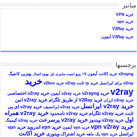
میانبر
خرید VPN
خرید vpn
خرید V2Ray
خرید V2Ray آیفون
برچسبها
v2rayng خرید اکانت
آیفون ۱۷ پرو
بهترین کانفیگ
امنیت سایبری
اپل
بهبود اتصال
خرید
v2ray برای ایرانسل
خرید ip ثابت v2ray
خرید v2box
v2ray
خرید v2rayng
خرید v2ray اختصاصی
خرید v2ray آیفون
خرید v2ray امن
خرید V2Ray از طریق تلگرام
خرید v2ray ارزان
خرید v2ray ایرانسل
خرید v2ray ای پی
خرید v2ray ایرانسیف
خرید v2ray همراه
ثابت
خرید v2ray تلگرام
خرید v2ray نامحدود
اول
خرید v2ray پرسرعت
خرید v2ray ویندوز
خرید v2ray گیمینگ
خرید vpn v2ray
خرید vpn اندروید
خرید vpn
خرید vpn آیفون
خرید اکانت
ایرانسل
خرید اشتراک ویتوری
خرید vpn یک ماهه