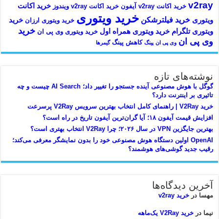
v2ray
خرید اکانت
خرید اکانت v2ray آیفون
خرید اکانت v2ray ویندوز
خرید ویتوری
خرید فیلترشکن
ویتوری
خرید
خرید ویتوری ارزان
خرید
ویتوری تلگرام
خرید ویتوری همراه اول
خرید ویتوری وی پی ان
وی پی ان
کاهش پینگ
وی پی ان
پینگ
گیمرها
نوشته‌های تازه
گوگل با هوش مصنوعی آینده جستجو را تغییر داد؛ AI Search چیست و چه
تاثیری بر اینترنت دارد؟
خرید V2Ray | راهنمای کامل انتخاب بهترین سرویس V2Ray پرسرعت
افزایش قیمت آیفون ۱۸؛ آیا گران‌ترین آیفون تاریخ در راه است؟
بهترین جایگزین VPN در سال ۲۰۲۶؛ چرا V2Ray انتخاب بهتری است؟
OpenAI اولین دستگاه هوش مصنوعی خود را بدون نمایشگر معرفی می‌کند؛
رقیب جدید گوشی‌های هوشمند؟
آخرین دیدگاه‌ها
مهسا
در
خرید v2ray
نیما
در
خرید V2Ray یک‌ماهه