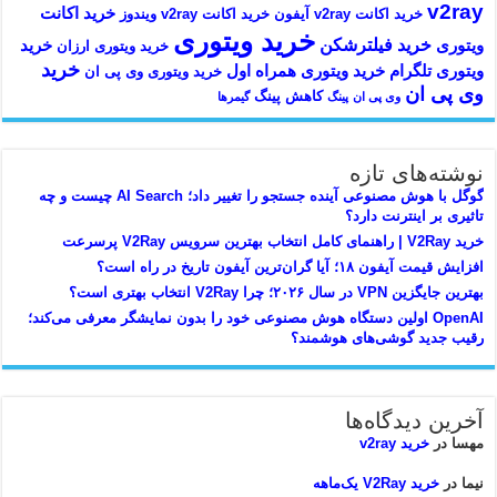
v2ray
خرید اکانت
خرید اکانت v2ray آیفون
خرید اکانت v2ray ویندوز
خرید ویتوری
خرید فیلترشکن
ویتوری
خرید
خرید ویتوری ارزان
خرید
ویتوری تلگرام
خرید ویتوری همراه اول
خرید ویتوری وی پی ان
وی پی ان
کاهش پینگ
وی پی ان
پینگ
گیمرها
نوشته‌های تازه
گوگل با هوش مصنوعی آینده جستجو را تغییر داد؛ AI Search چیست و چه
تاثیری بر اینترنت دارد؟
خرید V2Ray | راهنمای کامل انتخاب بهترین سرویس V2Ray پرسرعت
افزایش قیمت آیفون ۱۸؛ آیا گران‌ترین آیفون تاریخ در راه است؟
بهترین جایگزین VPN در سال ۲۰۲۶؛ چرا V2Ray انتخاب بهتری است؟
OpenAI اولین دستگاه هوش مصنوعی خود را بدون نمایشگر معرفی می‌کند؛
رقیب جدید گوشی‌های هوشمند؟
آخرین دیدگاه‌ها
مهسا
در
خرید v2ray
نیما
در
خرید V2Ray یک‌ماهه