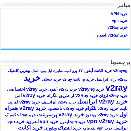
میانبر
خرید VPN
خرید vpn
خرید V2Ray
خرید V2Ray آیفون
برچسبها
v2rayng خرید اکانت
آیفون ۱۷ پرو
بهترین کانفیگ
امنیت سایبری
اپل
بهبود اتصال
خرید
v2ray برای ایرانسل
خرید ip ثابت v2ray
خرید v2box
v2ray
خرید v2rayng
خرید v2ray اختصاصی
خرید v2ray آیفون
خرید v2ray امن
خرید V2Ray از طریق تلگرام
خرید v2ray ارزان
خرید v2ray ایرانسل
خرید v2ray ای پی
خرید v2ray ایرانسیف
خرید v2ray همراه
ثابت
خرید v2ray تلگرام
خرید v2ray نامحدود
اول
خرید v2ray پرسرعت
خرید v2ray ویندوز
خرید v2ray گیمینگ
خرید vpn v2ray
خرید vpn اندروید
خرید vpn
خرید vpn آیفون
خرید اکانت
ایرانسل
خرید اشتراک ویتوری
خرید vpn یک ماهه