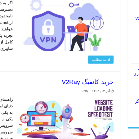
اگر به د
دسترسی 
یس V2Ray
خواهید 
تجربه ی
کامل از
سایبری.
ادامه مطلب
ل
 بهتری
خرید کانفیگ V2Ray
آذر ۱۳, ۱۴۰۳
0
گر
دنیای ا
به یکی 
یکی از ب
سرویس‌ه
حریم خص