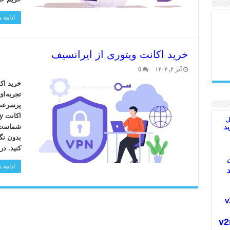
ادامه
خرید اکانت ویتوری از ایرانسیف
آذر ۴, ۱۴۰۳
0
تجربه‌ای
پرسرعت 
ل
شماست. 
د
بدون نگ
کنید. د
ادامه
v2
v2ra