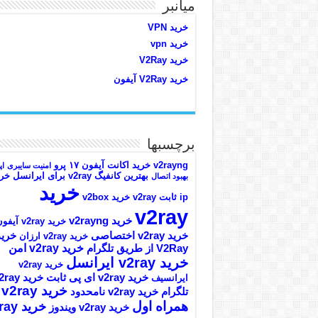
میانبر
خرید VPN
خرید vpn
خرید V2Ray
خرید V2Ray آیفون
برچسبها
v2rayng خرید اکانت
آیفون ۱۷ پرو
امنیت سایبری
اپ
بهترین کانفیگ v2ray برای ایرانسل
خری
بهبود اتصال
خرید
ip ثابت v2ray
خرید v2box
v2ray
خرید v2rayng
خرید v2ray آیفون
خرید v2ray اختصاصی
خرید
خرید v2ray ارزان
خرید v2ray امن
V2Ray از طریق تلگرام
خرید v2ray ایرانسل
خرید v2ray
خرید v2ray ای پی ثابت
خرید ray
ایرانسیف
خرید v2ray
تلگرام
خرید v2ray نامحدود
همراه اول
خرید y
خرید v2ray ویندوز