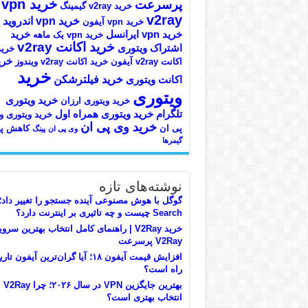
خرید vpn
پرسرعت
خرید v2ray گیمینگ
v2ray
خرید vpn اندروید
خرید vpn آیفون
خرید vpn ایرانسل
خرید
خرید vpn یک ماهه
خرید اکانت v2ray
اشتراک ویتوری
خرید
خری
اکانت v2ray آیفون
خرید اکانت v2ray ویندوز
خرید
خرید فیلترشکن
اکانت ویتوری
ویتوری
خرید ویتوری
خرید ویتوری ارزان
تلگرام
خرید ویتوری همراه اول
خرید ویتوری و
خرید وی پی ان
پی ان
کاهش پی
وی پی ان
پینگ
گیمرها
نوشته‌های تازه
Search چیست و چه تاثیری بر اینترنت دارد؟
خرید V2Ray | راهنمای کامل انتخاب بهترین سر
V2Ray پرسرعت
افزایش قیمت آیفون ۱۸؛ آیا گران‌ترین آیفون ت
راه است؟
بهترین جایگزین VPN در سال ۲۰۲۶؛ چرا V2Ray
انتخاب بهتری است؟