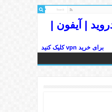
رسرعت| اندروید | آیفون |
برای خرید vpn کلیک کنید