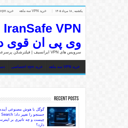
خرید VPN سه ماهه
خرید vpn اختصاصی
یکشنبه , ۱۸ مرداد ۱۴۰۵
وی پی ان قوی در nSafe
سرویس های VPN ایرانسیف | فیلترشکن پرسرعت
خرید VPN سه ماهه
خرید vpn اختصاصی
دست
Recent Posts
گوگل با هوش مصنوعی آینده
جستجو را تغییر داد؛ rch
چیست و چه تاثیری بر اینترن
دارد؟