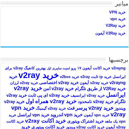
میانبر
خرید VPN
خرید vpn
خرید V2Ray
خرید V2Ray آیفون
برچسبها
v2rayng خرید اکانت
آیفون ۱۷ پرو
بهترین کانفیگ v2ray برای
امنیت سایبری
اپل
خرید v2ray
خرید
ایرانسل
خرید ip ثابت v2ray
خرید v2box
v2rayng
خرید v2ray اختصاصی
خرید v2ray آیفون
خرید v2ray ارزان
خرید v2ray
خرید v2ray امن
خرید V2Ray از طریق تلگرام
ایرانسل
خرید v2ray ای پی ثابت
خرید v2ray
خرید v2ray ایرانسیف
خرید v2ray همراه اول
تلگرام
خرید v2ray نامحدود
خرید v2ray
خرید vpn
خرید v2ray پرسرعت
ویندوز
خرید v2ray گیمینگ
v2ray
خرید vpn اندروید
خرید vpn ایرانسل
خرید vpn آیفون
خرید
خرید اکانت v2ray
خرید اشتراک ویتوری
vpn یک ماهه
خرید اکانت
خرید
خرید اکانت ویتوری
v2ray آیفون
خرید اکانت v2ray ویندوز