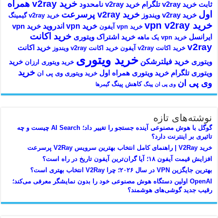
خرید v2ray همراه
ثابت
خرید v2ray تلگرام
خرید v2ray نامحدود
اول
خرید v2ray پرسرعت
خرید v2ray ویندوز
خرید v2ray گیمینگ
خرید vpn v2ray
خرید vpn اندروید
خرید vpn
خرید vpn آیفون
خرید اکانت
ایرانسل
خرید اشتراک ویتوری
خرید vpn یک ماهه
v2ray
خرید اکانت
خرید اکانت v2ray آیفون
خرید اکانت v2ray ویندوز
خرید ویتوری
خرید فیلترشکن
ویتوری
خرید
خرید ویتوری ارزان
خرید
ویتوری تلگرام
خرید ویتوری همراه اول
خرید ویتوری وی پی ان
وی پی ان
کاهش پینگ
وی پی ان
پینگ
گیمرها
نوشته‌های تازه
گوگل با هوش مصنوعی آینده جستجو را تغییر داد؛ AI Search چیست و چه
تاثیری بر اینترنت دارد؟
خرید V2Ray | راهنمای کامل انتخاب بهترین سرویس V2Ray پرسرعت
افزایش قیمت آیفون ۱۸؛ آیا گران‌ترین آیفون تاریخ در راه است؟
بهترین جایگزین VPN در سال ۲۰۲۶؛ چرا V2Ray انتخاب بهتری است؟
OpenAI اولین دستگاه هوش مصنوعی خود را بدون نمایشگر معرفی می‌کند؛
رقیب جدید گوشی‌های هوشمند؟