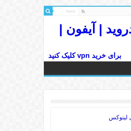
رسرعت| اندروید | آیفون |
برای خرید vpn کلیک کنید