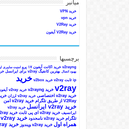
میانبر
خرید VPN
خرید vpn
خرید V2Ray
خرید V2Ray آیفون
برچسبها
v2rayng خرید اکانت
آیفون ۱۷ پرو
امنیت سایبری
اپ
بهترین کانفیگ v2ray برای ایرانسل
خری
بهبود اتصال
خرید
ip ثابت v2ray
خرید v2box
v2ray
خرید v2rayng
خرید v2ray آیفون
خرید v2ray اختصاصی
خرید
خرید v2ray ارزان
خرید v2ray امن
V2Ray از طریق تلگرام
خرید v2ray ایرانسل
خرید v2ray
خرید v2ray ای پی ثابت
خرید ray
ایرانسیف
خرید v2ray
تلگرام
خرید v2ray نامحدود
همراه اول
خرید y
خرید v2ray ویندوز