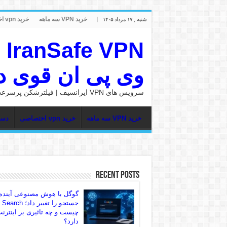
خرید VPN سه ماهه
خرید vpn اختصاصی
شنبه , ۱۷ مرداد ۱۴۰۵
وی پی ان قوی در nSafe
سرویس های VPN ایرانسیف | فیلترشکن پرسرعت
خرید VPN سه ماهه
خرید vpn اختصاصی
دست
Recent Posts
گوگل با هوش مصنوعی آینده
جستجو را تغییر داد؛ rch
چیست و چه تاثیری بر اینترن
دارد؟