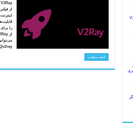
y
از فیلت
اینترنت 
یس V2Ray
قابلیت‌ه
را برای
Qv2ray بهره ببرید که 
ادامه مطلب
ل
 بهتری
گر