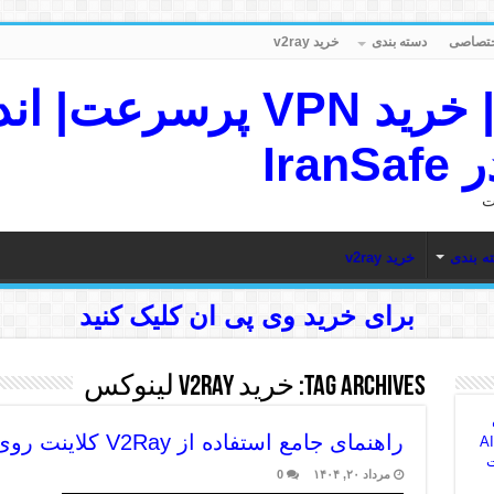
دسته بندی
خرید v2ray
IranSafe VPN | خرید VPN پ
Ira
ه بندی
خرید v2ray
برای خرید وی پی ان کلیک کنید
Tag Archives:
خرید v2ray لینوکس
راهنمای جامع استفاده از V2Ray کلاینت روی لینوکس
AI Sea
ت
مرداد ۲۰, ۱۴۰۴
0