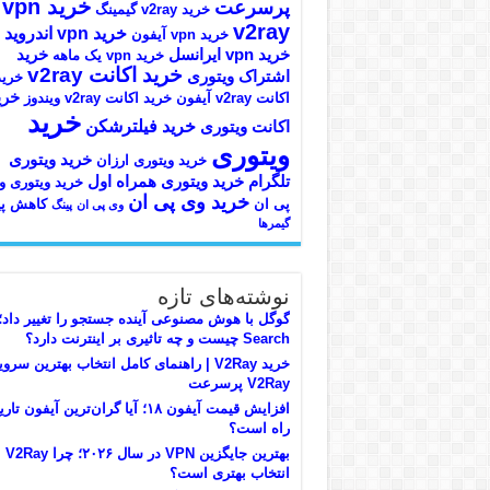
خرید vpn
پرسرعت
خرید v2ray گیمینگ
v2ray
خرید vpn اندروید
خرید vpn آیفون
خرید vpn ایرانسل
خرید
خرید vpn یک ماهه
خرید اکانت v2ray
اشتراک ویتوری
خرید
خری
اکانت v2ray آیفون
خرید اکانت v2ray ویندوز
خرید
خرید فیلترشکن
اکانت ویتوری
ویتوری
خرید ویتوری
خرید ویتوری ارزان
تلگرام
خرید ویتوری همراه اول
خرید ویتوری و
خرید وی پی ان
پی ان
کاهش پی
وی پی ان
پینگ
گیمرها
نوشته‌های تازه
Search چیست و چه تاثیری بر اینترنت دارد؟
خرید V2Ray | راهنمای کامل انتخاب بهترین سر
V2Ray پرسرعت
افزایش قیمت آیفون ۱۸؛ آیا گران‌ترین آیفون ت
راه است؟
بهترین جایگزین VPN در سال ۲۰۲۶؛ چرا V2Ray
انتخاب بهتری است؟