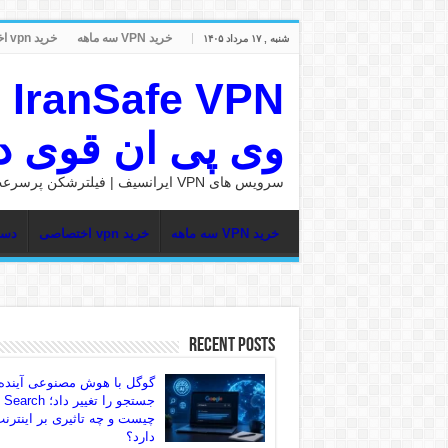
خرید VPN سه ماهه
خرید vpn اختصاصی
شنبه , ۱۷ مرداد ۱۴۰۵
وی پی ان قوی در nSafe
سرویس های VPN ایرانسیف | فیلترشکن پرسرعت
خرید VPN سه ماهه
خرید vpn اختصاصی
دست
Recent Posts
گوگل با هوش مصنوعی آینده
جستجو را تغییر داد؛ rch
چیست و چه تاثیری بر اینترن
دارد؟