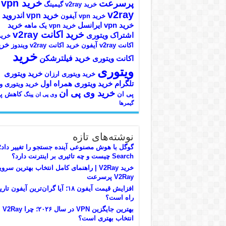
خرید vpn
پرسرعت
خرید v2ray گیمینگ
v2ray
خرید vpn اندروید
خرید vpn آیفون
خرید vpn ایرانسل
خرید
خرید vpn یک ماهه
خرید اکانت v2ray
اشتراک ویتوری
خرید
خری
اکانت v2ray آیفون
خرید اکانت v2ray ویندوز
خرید
خرید فیلترشکن
اکانت ویتوری
ویتوری
خرید ویتوری
خرید ویتوری ارزان
تلگرام
خرید ویتوری همراه اول
خرید ویتوری و
خرید وی پی ان
پی ان
کاهش پی
وی پی ان
پینگ
گیمرها
نوشته‌های تازه
Search چیست و چه تاثیری بر اینترنت دارد؟
خرید V2Ray | راهنمای کامل انتخاب بهترین سر
V2Ray پرسرعت
افزایش قیمت آیفون ۱۸؛ آیا گران‌ترین آیفون ت
راه است؟
بهترین جایگزین VPN در سال ۲۰۲۶؛ چرا V2Ray
انتخاب بهتری است؟