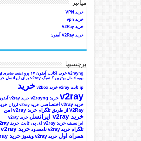
میانبر
خرید VPN
خرید vpn
خرید V2Ray
خرید V2Ray آیفون
برچسبها
v2rayng خرید اکانت
آیفون ۱۷ پرو
امنیت سایبری
اپ
بهترین کانفیگ v2ray برای ایرانسل
خری
بهبود اتصال
خرید
ip ثابت v2ray
خرید v2box
v2ray
خرید v2rayng
خرید v2ray آیفون
خرید v2ray اختصاصی
خرید
خرید v2ray ارزان
خرید v2ray امن
V2Ray از طریق تلگرام
خرید v2ray ایرانسل
خرید v2ray
خرید v2ray ای پی ثابت
خرید ray
ایرانسیف
خرید v2ray
تلگرام
خرید v2ray نامحدود
همراه اول
خرید y
خرید v2ray ویندوز