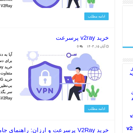
V2Ray …
ادامه مطلب
خرید v2ray پرسرعت
آبان ۱۵, ۱۴۰۳
0
برای دس
ل
متفاوت ا
د
بی‌نظیر 
سر بگذا
V2Ray، …
ادامه مطلب
v2
v2ra
خرید V2Ray پرسرعت و ارزان: راهنمای جامع