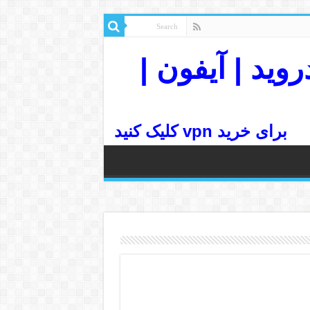
رسرعت| اندروید | آیفون |
برای خرید vpn کلیک کنید