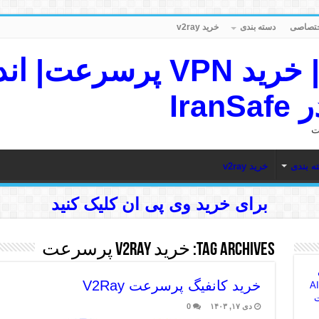
دسته بندی
خرید v2ray
IranSafe VPN | خرید VPN پ
Ira
ه بندی
خرید v2ray
برای خرید وی پی ان کلیک کنید
Tag Archives:
خرید v2ray پرسرعت
خرید کانفیگ پرسرعت V2Ray
AI Sea
ت
دی ۱۷, ۱۴۰۳
0