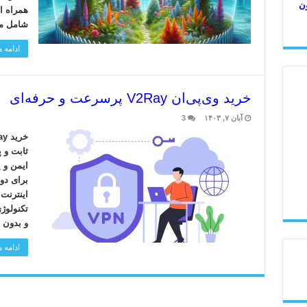
ون
شامل مو
ادامه
خرید وی‌پی‌ان V2Ray پرسرعت و حرفه‌ای
آبان ۷, ۱۴۰۳
3
ثابت و پ
برای دو
اینترنت
تکنولوژی
و بدون 
ادامه