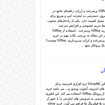
خرید V2Ray پرسرعت و ارزان: راهنمای جامع در
مروز، دسترسی به اینترنت امن و سریع برای
 بسیار اهمیت دارد. یکی از راه‌حل‌های محبوب
فظ حریم خصوصی و افزایش سرعت
اینترنتخرید V2Ray پرسرعت ، استفاده از V2Ray
 این مقاله به بررسی نکات مهم در خرید
V2Ray پرسرعت و ارزان می‌پردازیم. V2Ray چیست؟
فیلتر شکن V2rayNG نرم افزاری قدرتمند برای
ای اندروید، آیفون، ویندوز و… می باشد خرید
vpn که از پروتکل V2Ray استفاده می کند. این فناوری
سترسی به سرویس های اینترنتی را با عبور از
محدودیت ها فیلترینگ ها فراهم می آورد. خرید v2ray