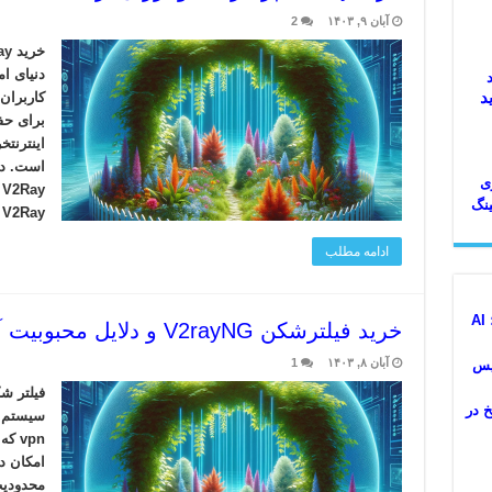
آبان ۹, ۱۴۰۳
2
دنیای ا
د
کاربران
برای ح
است. در
ی
نگ
V2Ray یک پروتکل منبع …
ادامه مطلب
گوگل با هوش مصنوعی آینده جستجو را تغییر داد؛ AI
خرید فیلترشکن V2rayNG و دلایل محبوبیت آن
آبان ۸, ۱۴۰۳
1
ویس
اریخ در
سیستم ه
امکان د