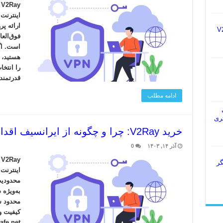
y
اینترنت
ارائه پر
یس V2Ray
فوق‌العا
را انتخ
قدرتمند 
ادامه مطلب
ل
 بهتری
خرید V2Ray: چرا و چگونه از ایرانسیف اقدام کنیم؟
آذر ۱۴, ۱۴۰۳
0
y
گر
اینترنت 
محدودیت
به‌ویژه