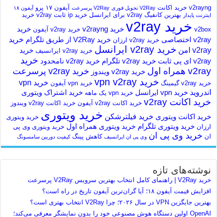
v2rayng خرید اکانت
آیفون ۱۷ پرو
V2Ray تحویل فوری
V2Ray پرسرعت
آیفون ۱۸
بهترین کانفیگ v2ray برای ایرانسل
خرید ip ثابت v2ray
خرید
اینترنت پایدار
خرید v2ray
خرید v2rayng
خرید
v2box
خرید v2ray آیفون
خرید
v2ray اختصاصی
خرید V2Ray از طریق تلگرام
خرید v2ray ارزان
خرید v2ray ایرانسل
v2ray امن
خرید
خرید v2ray ایرانسیف
خرید
v2ray ای پی ثابت
خرید v2ray تلگرام
خرید v2ray نامحدود
v2ray همراه اول
خرید v2ray پرسرعت
خرید v2ray ویندوز
خرید vpn v2ray
خرید vpn
خرید v2ray گیمینگ
خرید vpn آیفون
اندروید
خرید vpn ایرانسل
خرید اشتراک ویتوری
خرید vpn یک ماهه
خرید اکانت v2ray
خرید اکانت v2ray آیفون
خرید اکانت v2ray ویندوز
خرید ویتوری
خرید فیلترشکن
خرید اکانت ویتوری
خرید ویتوری
خرید ویتوری تلگرام
خرید ویتوری همراه اول
ارزان
خرید ویتوری وی پی
خرید وی پی ان
ان
کاهش پینگ
وی پی ان ایرانسیف
کیفیت دوربین سامسونگ
نوشته‌های تازه
خرید V2Ray | راهنمای کامل انتخاب بهترین سرویس V2Ray پرسرعت
افزایش قیمت آیفون ۱۸؛ آیا گران‌ترین آیفون تاریخ در راه است؟
بهترین جایگزین VPN در سال ۲۰۲۶؛ چرا V2Ray انتخاب بهتری است؟
OpenAI اولین دستگاه هوش مصنوعی خود را بدون نمایشگر معرفی می‌کند؛