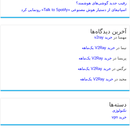
رقیب جدید گوشی‌های هوشمند؟
اسپاتیفای از دستیار هوش مصنوعی «Talk to Spotify» رونمایی کرد
آخرین دیدگاه‌ها
مهسا
در
خرید v2ray
نیما
در
خرید V2Ray یک‌ماهه
پریسا
در
خرید V2Ray یک‌ماهه
نرگس
در
خرید V2Ray یک‌ماهه
مجید
در
خرید V2Ray یک‌ماهه
دسته‌ها
تکنولوژی
خرید vpn