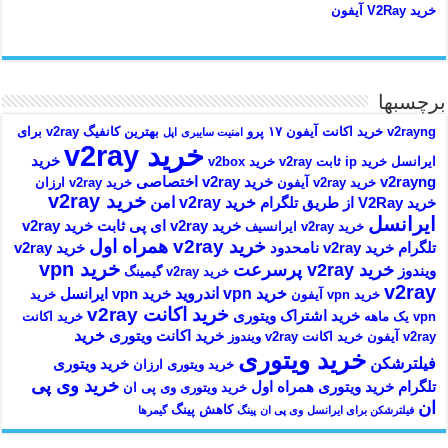
خرید V2Ray آیفون
برچسبها
v2rayng خرید اکانت
آیفون ۱۷ پرو
بهترین کانفیگ v2ray برای
امنیت سایبری
اپل
خرید v2ray
خرید
ایرانسل
خرید ip ثابت v2ray
خرید v2box
v2rayng
خرید v2ray اختصاصی
خرید v2ray آیفون
خرید v2ray ارزان
خرید v2ray
خرید v2ray امن
خرید V2Ray از طریق تلگرام
ایرانسل
خرید v2ray ای پی ثابت
خرید v2ray
خرید v2ray ایرانسیف
خرید v2ray همراه اول
تلگرام
خرید v2ray نامحدود
خرید v2ray
خرید vpn
خرید v2ray پرسرعت
ویندوز
خرید v2ray گیمینگ
v2ray
خرید vpn اندروید
خرید vpn ایرانسل
خرید vpn آیفون
خرید
خرید اکانت v2ray
خرید اشتراک ویتوری
vpn یک ماهه
خرید اکانت
خرید
خرید اکانت ویتوری
v2ray آیفون
خرید اکانت v2ray ویندوز
خرید ویتوری
فیلترشکن
خرید ویتوری
خرید ویتوری ارزان
خرید وی پی
تلگرام
خرید ویتوری همراه اول
خرید ویتوری وی پی ان
ان
کاهش پینگ
فیلترشکن برای ایرانسل
وی پی ان
پینگ
گیمرها