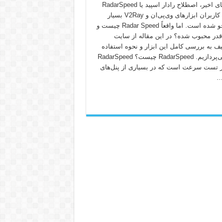
در روزهای اخیر، اصطلاح رادار اسپید یا RadarSpeed
در میان کاربران ابزارهای وی‌پی‌ان و V2Ray بسیار
پرجستجو شده است. اما واقعاً Radar Speed چیست و
‌قدر محبوب شده؟ در این مقاله از سایت
یف به بررسی کامل این ابزار و نحوه استفاده
از آن می‌پردازیم. RadarSpeed چیست؟ RadarSpeed
ر تست سرعت است که در بسیاری از پنل‌های
…