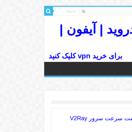
رسرعت| اندروید | آیفون |
برای خرید vpn کلیک کنید