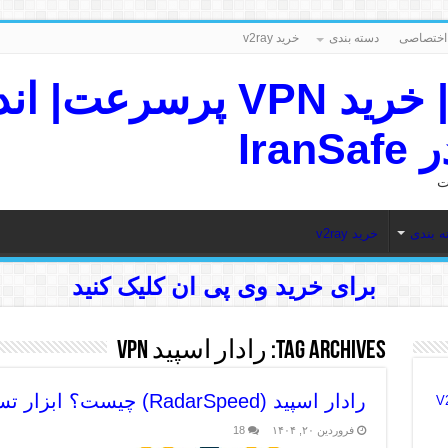
دسته بندی
خرید v2ray
IranSafe VPN | خرید VPN پ
Ira
ه بندی
خرید v2ray
برای خرید وی پی ان کلیک کنید
Tag Archives:
رادار اسپید vpn
رادار اسپید (RadarSpeed) چیست؟ ابزار تست سرعت سرور V2Ray
یس V2Ray
فروردین ۲۰, ۱۴۰۴
18