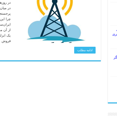
چرا این
ایران‌س
ل
 بهتری
یک ابزا
فروش 
ادامه مطلب
گر