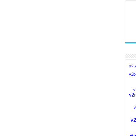
v2
 v2ray
v2
v2ra
ید