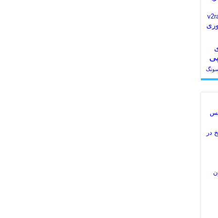
اکانت v2ray
وری
ی
پی
سونگ
ویس
اریخ در
ن