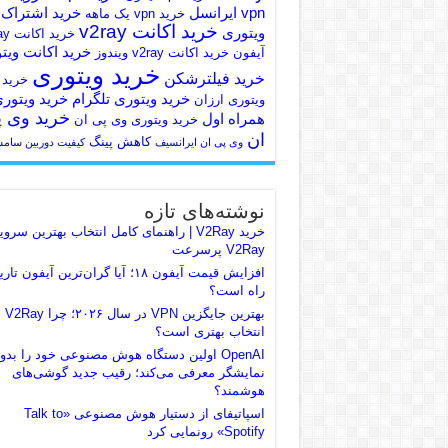
vpn ایرانسل
خرید اشتراک
خرید vpn یک ماهه
خرید اکانت v2ray
ویتوری
خرید 
خرید اکانت ویت
آیفون
خرید اکانت v2ray ویندوز
خرید ویتوری
خرید فیلترشکن
خرید
خرید ویتوری تلگرام
خرید ویتور
ویتوری ارزان
خرید وی 
همراه اول
خرید ویتوری وی پی ان
ان
کاهش پینگ
وی پی ان ایرانسیف
کیفیت دوربین سام
نوشته‌های تازه
خرید V2Ray | راهنمای کامل انتخاب بهترین سر
V2Ray پرسرعت
افزایش قیمت آیفون ۱۸؛ آیا گران‌ترین آیفون ت
راه است؟
بهترین جایگزین VPN در سال ۲۰۲۶؛ چرا V2Ray
انتخاب بهتری است؟
OpenAI اولین دستگاه هوش مصنوعی خود را بدو
نمایشگر معرفی می‌کند؛ رقیب جدید گوشی‌های
هوشمند؟
اسپاتیفای از دستیار هوش مصنوعی «Talk to
Spotify» رونمایی کرد