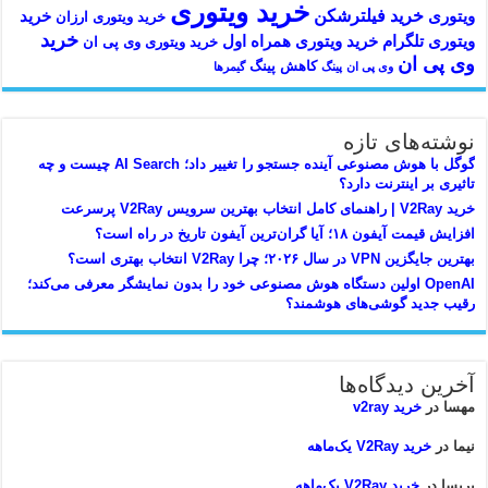
خرید ویتوری
خرید فیلترشکن
ویتوری
خرید
خرید ویتوری ارزان
خرید
ویتوری تلگرام
خرید ویتوری همراه اول
خرید ویتوری وی پی ان
وی پی ان
کاهش پینگ
وی پی ان
پینگ
گیمرها
نوشته‌های تازه
گوگل با هوش مصنوعی آینده جستجو را تغییر داد؛ AI Search چیست و چه
تاثیری بر اینترنت دارد؟
خرید V2Ray | راهنمای کامل انتخاب بهترین سرویس V2Ray پرسرعت
افزایش قیمت آیفون ۱۸؛ آیا گران‌ترین آیفون تاریخ در راه است؟
بهترین جایگزین VPN در سال ۲۰۲۶؛ چرا V2Ray انتخاب بهتری است؟
OpenAI اولین دستگاه هوش مصنوعی خود را بدون نمایشگر معرفی می‌کند؛
رقیب جدید گوشی‌های هوشمند؟
آخرین دیدگاه‌ها
مهسا
در
خرید v2ray
نیما
در
خرید V2Ray یک‌ماهه
پریسا
در
خرید V2Ray یک‌ماهه