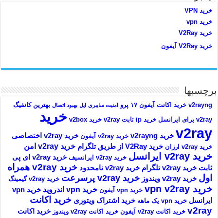
خرید VPN
خرید vpn
خرید V2Ray
خرید V2Ray آیفون
برچسبها
v2rayng خرید اکانت
آیفون ۱۷ پرو
بهترین کانفیگ
امنیت سایبری
اپل
بهبود اتصال
خرید
v2ray برای ایرانسل
خرید ip ثابت v2ray
خرید v2box
v2ray
خرید v2rayng
خرید v2ray اختصاصی
خرید v2ray آیفون
خرید v2ray امن
خرید V2Ray از طریق تلگرام
خرید v2ray ارزان
خرید v2ray ایرانسل
خرید v2ray ای پی
خرید v2ray ایرانسیف
خرید v2ray همراه
ثابت
خرید v2ray تلگرام
خرید v2ray نامحدود
اول
خرید v2ray پرسرعت
خرید v2ray ویندوز
خرید v2ray گیمینگ
خرید vpn v2ray
خرید vpn اندروید
خرید vpn
خرید vpn آیفون
خرید اکانت
ایرانسل
خرید اشتراک ویتوری
خرید vpn یک ماهه
v2ray
خرید اکانت
خرید اکانت v2ray آیفون
خرید اکانت v2ray ویندوز