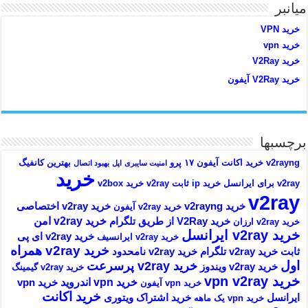
میانبر
خرید VPN
خرید vpn
خرید V2Ray
خرید V2Ray آیفون
برچسبها
v2rayng خرید اکانت
آیفون ۱۷ پرو
بهترین کانفیگ
امنیت سایبری
اپل
بهبود اتصال
خرید
v2ray برای ایرانسل
خرید ip ثابت v2ray
خرید v2box
v2ray
خرید v2rayng
خرید v2ray اختصاصی
خرید v2ray آیفون
خرید v2ray امن
خرید V2Ray از طریق تلگرام
خرید v2ray ارزان
خرید v2ray ایرانسل
خرید v2ray ای پی
خرید v2ray ایرانسیف
خرید v2ray همراه
ثابت
خرید v2ray تلگرام
خرید v2ray نامحدود
اول
خرید v2ray پرسرعت
خرید v2ray ویندوز
خرید v2ray گیمینگ
خرید vpn v2ray
خرید vpn اندروید
خرید vpn
خرید vpn آیفون
خرید اکانت
ایرانسل
خرید اشتراک ویتوری
خرید vpn یک ماهه