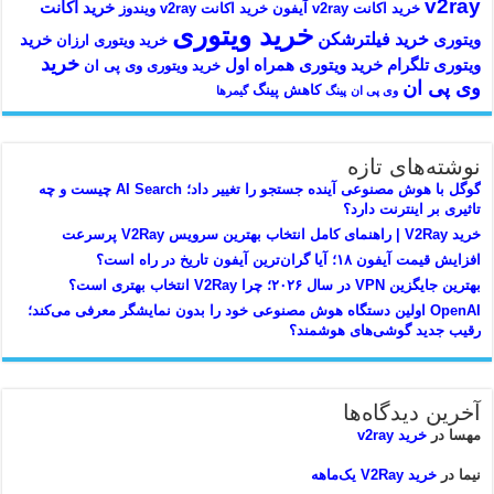
v2ray
خرید اکانت
خرید اکانت v2ray آیفون
خرید اکانت v2ray ویندوز
خرید ویتوری
خرید فیلترشکن
ویتوری
خرید
خرید ویتوری ارزان
خرید
ویتوری تلگرام
خرید ویتوری همراه اول
خرید ویتوری وی پی ان
وی پی ان
کاهش پینگ
وی پی ان
پینگ
گیمرها
نوشته‌های تازه
گوگل با هوش مصنوعی آینده جستجو را تغییر داد؛ AI Search چیست و چه
تاثیری بر اینترنت دارد؟
خرید V2Ray | راهنمای کامل انتخاب بهترین سرویس V2Ray پرسرعت
افزایش قیمت آیفون ۱۸؛ آیا گران‌ترین آیفون تاریخ در راه است؟
بهترین جایگزین VPN در سال ۲۰۲۶؛ چرا V2Ray انتخاب بهتری است؟
OpenAI اولین دستگاه هوش مصنوعی خود را بدون نمایشگر معرفی می‌کند؛
رقیب جدید گوشی‌های هوشمند؟
آخرین دیدگاه‌ها
مهسا
در
خرید v2ray
نیما
در
خرید V2Ray یک‌ماهه