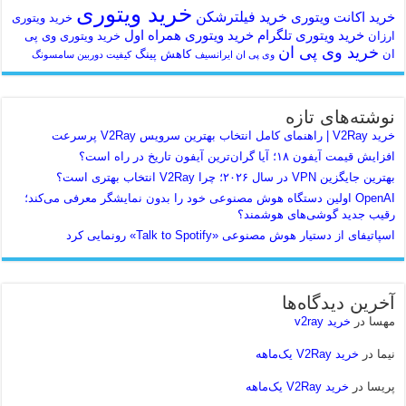
خرید ویتوری
خرید فیلترشکن
خرید اکانت ویتوری
خرید ویتوری
خرید ویتوری تلگرام
خرید ویتوری همراه اول
ارزان
خرید ویتوری وی پی
خرید وی پی ان
ان
کاهش پینگ
وی پی ان ایرانسیف
کیفیت دوربین سامسونگ
نوشته‌های تازه
خرید V2Ray | راهنمای کامل انتخاب بهترین سرویس V2Ray پرسرعت
افزایش قیمت آیفون ۱۸؛ آیا گران‌ترین آیفون تاریخ در راه است؟
بهترین جایگزین VPN در سال ۲۰۲۶؛ چرا V2Ray انتخاب بهتری است؟
OpenAI اولین دستگاه هوش مصنوعی خود را بدون نمایشگر معرفی می‌کند؛
رقیب جدید گوشی‌های هوشمند؟
اسپاتیفای از دستیار هوش مصنوعی «Talk to Spotify» رونمایی کرد
آخرین دیدگاه‌ها
مهسا
در
خرید v2ray
نیما
در
خرید V2Ray یک‌ماهه
پریسا
در
خرید V2Ray یک‌ماهه