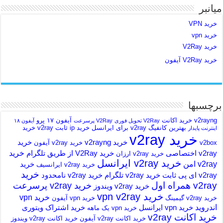
میانبر
خرید VPN
خرید vpn
خرید V2Ray
خرید V2Ray آیفون
برچسبها
v2rayng خرید اکانت
آیفون ۱۷ پرو
V2Ray تحویل فوری
V2Ray پرسرعت
آیفون ۱۸
بهترین کانفیگ v2ray برای ایرانسل
خرید ip ثابت v2ray
خرید
اینترنت پایدار
خرید v2ray
خرید v2rayng
خرید
v2box
خرید v2ray آیفون
خرید
v2ray اختصاصی
خرید V2Ray از طریق تلگرام
خرید v2ray ارزان
خرید v2ray ایرانسل
v2ray امن
خرید
خرید v2ray ایرانسیف
خرید
v2ray ای پی ثابت
خرید v2ray تلگرام
خرید v2ray نامحدود
v2ray همراه اول
خرید v2ray پرسرعت
خرید v2ray ویندوز
خرید vpn v2ray
خرید vpn
خرید v2ray گیمینگ
خرید vpn آیفون
اندروید
خرید vpn ایرانسل
خرید اشتراک ویتوری
خرید vpn یک ماهه
خرید اکانت v2ray
خرید اکانت v2ray آیفون
خرید اکانت v2ray ویندوز