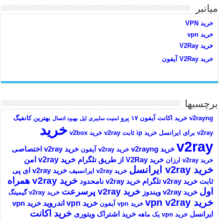
میانبر
خرید VPN
خرید vpn
خرید V2Ray
خرید V2Ray آیفون
برچسبها
v2rayng خرید اکانت
آیفون ۱۷ پرو
بهترین کانفیگ
امنیت سایبری
اپل
بهبود اتصال
خرید
v2ray برای ایرانسل
خرید ip ثابت v2ray
خرید v2box
v2ray
خرید v2rayng
خرید v2ray اختصاصی
خرید v2ray آیفون
خرید v2ray امن
خرید V2Ray از طریق تلگرام
خرید v2ray ارزان
خرید v2ray ایرانسل
خرید v2ray ای پی
خرید v2ray ایرانسیف
خرید v2ray همراه
ثابت
خرید v2ray تلگرام
خرید v2ray نامحدود
اول
خرید v2ray پرسرعت
خرید v2ray ویندوز
خرید v2ray گیمینگ
خرید vpn v2ray
خرید vpn اندروید
خرید vpn
خرید vpn آیفون
خرید اکانت
ایرانسل
خرید اشتراک ویتوری
خرید vpn یک ماهه