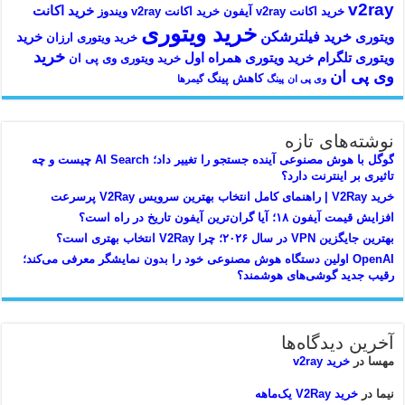
v2ray
خرید اکانت
خرید اکانت v2ray آیفون
خرید اکانت v2ray ویندوز
خرید ویتوری
خرید فیلترشکن
ویتوری
خرید
خرید ویتوری ارزان
خرید
ویتوری تلگرام
خرید ویتوری همراه اول
خرید ویتوری وی پی ان
وی پی ان
کاهش پینگ
وی پی ان
پینگ
گیمرها
نوشته‌های تازه
گوگل با هوش مصنوعی آینده جستجو را تغییر داد؛ AI Search چیست و چه
تاثیری بر اینترنت دارد؟
خرید V2Ray | راهنمای کامل انتخاب بهترین سرویس V2Ray پرسرعت
افزایش قیمت آیفون ۱۸؛ آیا گران‌ترین آیفون تاریخ در راه است؟
بهترین جایگزین VPN در سال ۲۰۲۶؛ چرا V2Ray انتخاب بهتری است؟
OpenAI اولین دستگاه هوش مصنوعی خود را بدون نمایشگر معرفی می‌کند؛
رقیب جدید گوشی‌های هوشمند؟
آخرین دیدگاه‌ها
مهسا
در
خرید v2ray
نیما
در
خرید V2Ray یک‌ماهه