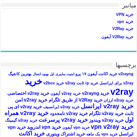
میانبر
خرید VPN
خرید vpn
خرید V2Ray
خرید V2Ray آیفون
برچسبها
v2rayng خرید اکانت
آیفون ۱۷ پرو
بهترین کانفیگ
امنیت سایبری
اپل
بهبود اتصال
خرید
v2ray برای ایرانسل
خرید ip ثابت v2ray
خرید v2box
v2ray
خرید v2rayng
خرید v2ray اختصاصی
خرید v2ray آیفون
خرید v2ray امن
خرید V2Ray از طریق تلگرام
خرید v2ray ارزان
خرید v2ray ایرانسل
خرید v2ray ای پی
خرید v2ray ایرانسیف
خرید v2ray همراه
ثابت
خرید v2ray تلگرام
خرید v2ray نامحدود
اول
خرید v2ray پرسرعت
خرید v2ray ویندوز
خرید v2ray گیمینگ
خرید vpn v2ray
خرید vpn اندروید
خرید vpn
خرید vpn آیفون
خرید اکانت
ایرانسل
خرید اشتراک ویتوری
خرید vpn یک ماهه