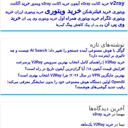
v2ray
خرید اکانت
خرید اکانت v2ray آیفون
خرید اکانت v2ray ویندوز
خرید ویتوری
خرید فیلترشکن
ویتوری
خرید
خرید ویتوری ارزان
خرید
ویتوری تلگرام
خرید ویتوری همراه اول
خرید ویتوری وی پی ان
وی پی ان
کاهش پینگ
وی پی ان
پینگ
گیمرها
نوشته‌های تازه
گوگل با هوش مصنوعی آینده جستجو را تغییر داد؛ AI Search چیست و چه
تاثیری بر اینترنت دارد؟
خرید V2Ray | راهنمای کامل انتخاب بهترین سرویس V2Ray پرسرعت
افزایش قیمت آیفون ۱۸؛ آیا گران‌ترین آیفون تاریخ در راه است؟
بهترین جایگزین VPN در سال ۲۰۲۶؛ چرا V2Ray انتخاب بهتری است؟
OpenAI اولین دستگاه هوش مصنوعی خود را بدون نمایشگر معرفی می‌کند؛
رقیب جدید گوشی‌های هوشمند؟
آخرین دیدگاه‌ها
مهسا
در
خرید v2ray
نیما
در
خرید V2Ray یک‌ماهه