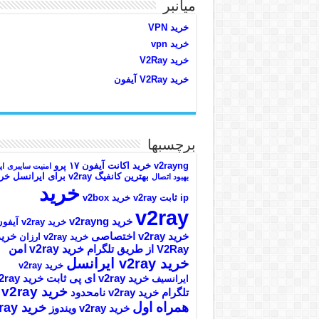
میانبر
خرید VPN
خرید vpn
خرید V2Ray
خرید V2Ray آیفون
برچسبها
v2rayng خرید اکانت
آیفون ۱۷ پرو
امنیت سایبری
اپ
بهترین کانفیگ v2ray برای ایرانسل
خری
بهبود اتصال
خرید
ip ثابت v2ray
خرید v2box
v2ray
خرید v2rayng
خرید v2ray آیفون
خرید v2ray اختصاصی
خرید
خرید v2ray ارزان
خرید v2ray امن
V2Ray از طریق تلگرام
خرید v2ray ایرانسل
خرید v2ray
خرید v2ray ای پی ثابت
خرید ray
ایرانسیف
خرید v2ray
تلگرام
خرید v2ray نامحدود
همراه اول
خرید y
خرید v2ray ویندوز