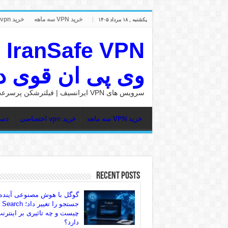
خرید VPN سه ماهه
خرید vpn اختصاصی
یکشنبه , ۱۸ مرداد ۱۴۰۵
وی پی ان قوی در nSafe
سرویس های VPN ایرانسیف | فیلترشکن پرسرعت
خرید VPN سه ماهه
خرید vpn اختصاصی
دست
Recent Posts
گوگل با هوش مصنوعی آینده
جستجو را تغییر داد؛ rch
چیست و چه تاثیری بر اینترن
دارد؟