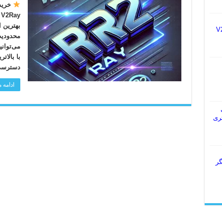
y
بهترین 
یس V2Ray
می‌توان
دسترسی 
ادامه
ل
 بهتری
گر