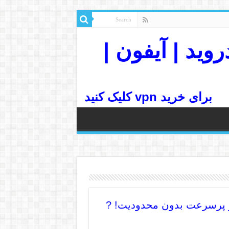
رسرعت| اندروید | آیفون |
برای خرید vpn کلیک کنید