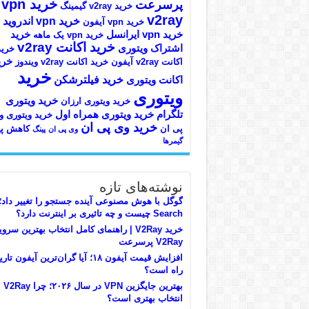
خرید vpn
پرسرعت
خرید v2ray گیمینگ
v2ray
خرید vpn اندروید
خرید vpn آیفون
خرید vpn ایرانسل
خرید
خرید vpn یک ماهه
خرید اکانت v2ray
اشتراک ویتوری
خرید
خری
اکانت v2ray آیفون
خرید اکانت v2ray ویندوز
خرید
خرید فیلترشکن
اکانت ویتوری
ویتوری
خرید ویتوری
خرید ویتوری ارزان
تلگرام
خرید ویتوری همراه اول
خرید ویتوری و
خرید وی پی ان
پی ان
کاهش پی
وی پی ان
پینگ
گیمرها
نوشته‌های تازه
Search چیست و چه تاثیری بر اینترنت دارد؟
خرید V2Ray | راهنمای کامل انتخاب بهترین سر
V2Ray پرسرعت
افزایش قیمت آیفون ۱۸؛ آیا گران‌ترین آیفون ت
راه است؟
بهترین جایگزین VPN در سال ۲۰۲۶؛ چرا V2Ray
انتخاب بهتری است؟