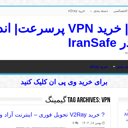
دسته بندی
خرید v2ray
IranSafe VPN | خرید VPN پ
Ira
ه بندی
خرید v2ray
برای خرید وی پی ان کلیک کنید
VPN گیمینگ
Tag Archives:
? خرید V2Ray تحویل فوری – اینترنت آزاد و پرسرعت بدون محدودیت! ?
AI Sea
ت
بهمن ۱۸, ۱۴۰۳
0