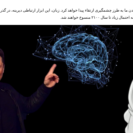
به طرز چشمگیری ارتقاء پیدا خواهد کرد. زبان، این ابزار ارتباطی دیرینه، در گذر زما