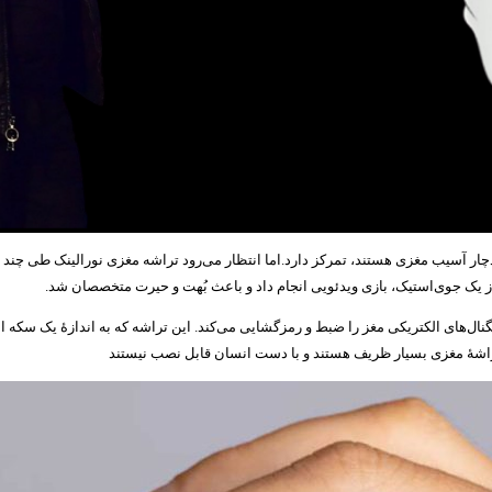
ر آسیب‌ مغزی هستند، تمرکز دارد.اما انتظار می‌رود تراشه مغزی نورالینک طی چند سال آ
 از یک جوی‌استیک، بازی ویدئویی انجام داد و باعث بُهت و حیرت متخصصان شد.
گنال‌های الکتریکی مغز را ضبط و رمزگشایی می‌کند. این تراشه که به اندازۀ یک سکه
تراشۀ مغزی بسیار ظریف‌ هستند و با دست انسان قابل نصب نیستند