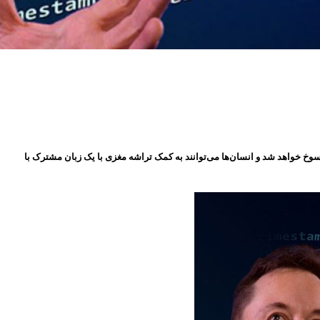
ک، بتازگی جزئیات بیشتری دربارۀ تراشه مغزی نورالینک فاش ساخت. به گفته وی یادگیری زبان طی ۵ تا ۱۰ سال آینده منسوخ خواهد شد و انسان‌ها می‌توانند به کمک تراشه مغزی با یک زبان مشترک با