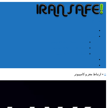
╳
≡
Menu
خانه
آموزشها
آموزش اتصال V2rayn ویندوز
اتصال NPV Tunnel اندروید
اتصال NPV tunnel آیفون
ارتباط با ما
مطالب جدید
⌂
»
ارتباط مغز و کامپیوتر