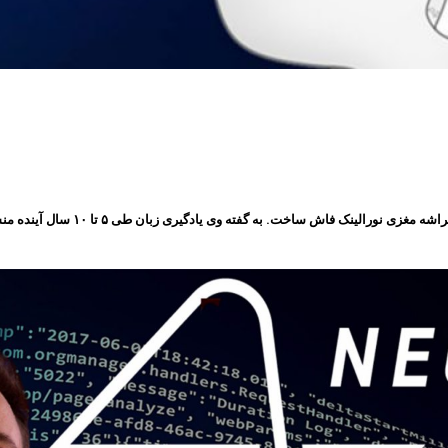
: “ایلان ماسک” موسس شرکت نورالین