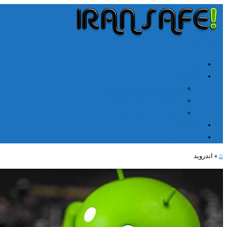
╳
≡
Menu
خانه
آموزشها
آموزش اتصال V2rayn ویندوز
اتصال NPV Tunnel اندروید
اتصال NPV tunnel آیفون
ارتباط با ما
مطالب جدید
⌂
»
اندروید