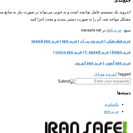
جمع‌بندی
اندروید یک سیستم عامل توانمند است و به خوبی می‌تواند در صورت نیاز به منابع سخت‌
مشکل مواجه شد، آن را به صورت دستی ببندید و مجدد اجرا کنید.
منبع :
خرید‌ vpn
در iransafe.net
خرید فیلترشکن
|
خرید وی پی ان
|
خرید vpn
|
خرید speed vpn
خرید hivpn
|
خرید ۲۰speed
|
خرید cisco vpn
|
خرید vpn آیفون
|
خرید vpn اندروی
Tagged
اندروید
موبایل
دسته‌ها
تکنولوژی
خرید vpn