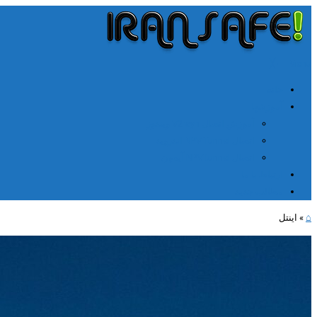
╳
≡
Menu
خانه
آموزشها
آموزش اتصال V2rayn ویندوز
اتصال NPV Tunnel اندروید
اتصال NPV tunnel آیفون
ارتباط با ما
مطالب جدید
⌂
»
اینتل