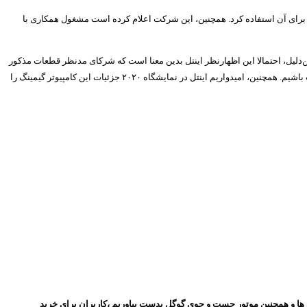
ه کامپیوترهای دسکتاپ برای آن استفاده کرد. همچنین، این شرکت اعلام کرده است مشغول همکاری با
‌کردند. به‌همین‌دلیل، احتمالا این اظهارنظر اینتل بدین معنا است که شرکای مدنظر قطعات مذکور
و شاید کارت گرافیک را برای کاربران اضافه خواهند کرد. چنانچه شایعات و اطلاعات Chinese Koolshare صحیح باشند، به‌نظر می‌رسد باید منتظر مینی پی‌سی بسیار جذاب باشیم. همچنین، امیدواریم اینتل در نمایشگاه ۲۰۲۰ جزئیات این کامپیوتر گیمینگ را
روز با گذشت ۱۰ سال توانسته ایم بهترین جایگاه را در میان مشتری ها و همچنین موتور جست و جوی گوگل بدست بیاوریم ،کاربران برای خرید