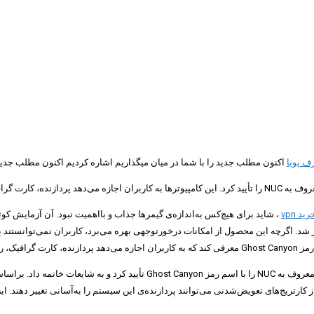
اکنون مطلب جدید را با شما در میان میگذاریم اشاره کردیم اکنون مطلب جدید 
رید vpn
رهای شخصی گیمینگ به‌نام Hades Canyon NUC با اسم مستعار NUC 8 منجر شد. اگرچه این محصول از امکانات درخورتوجهی بهره
سرانجام، اینتل در نمایشگاه CES لاس‌وگاس، وجود کامپیوترهای شخصی کوچک خود معر
ز کارتریج‌های تعویض‌شدنی می‌توانند پردازنده‌ی این سیستم را به‌آسانی تغییر دهند.