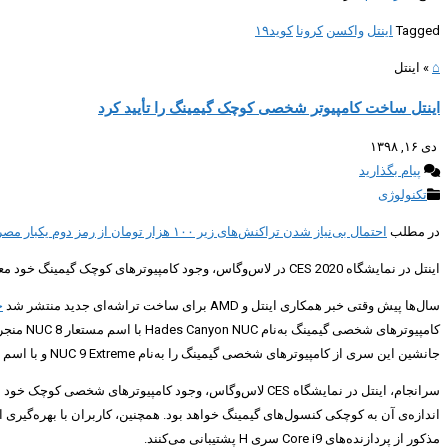
Tagged
اینتل
واکسن
کرونا
کوید۱۹
⌂
»
اینتل
اینتل ساخت کامپیوتر شخصی کوچک گیمینگ را تأیید کرد
دی ۱۶, ۱۳۹۸
پیام بگذارید
تکنولوژی
در مطلب
احتمال بی‌نیاز شدن تراکنش‌های زیر ۱۰۰ هزار تومان از رمز دوم یکبار مصرف پویا
اینتل در نمایشگاه CES 2020 در لاس‌وگاس، وجود کامپیوترهای کوچک گیمینگ خود معروف به NUC را تأیید کرد. این کامپیوترها به کاربران اجازه می‌دهد پردازنده، کارت گرافیک، رم، حافظه‌ی داخلی و درگاه‌ها را به‌راحتی و بدون دردسر تعویض کنند.
سال‌ها پیش وقتی خبر همکاری اینتل و AMD برای ساخت تراشه‌ای جدید منتشر شد
خ
کامپیوت
جانشین این‌ سری از کامپیوترهای شخصی گیمینگ را به‌نام NUC 9 Extreme و با اسم رمز Ghost Canyon معرفی کند که به کاربران اجازه می‌دهد پردازنده، کارت گرافیک، رم، حافظه‌ی داخلی و درگاه‌ها را به‌راحتی و بدون دردسر تعویض کنند.
اندازه‌ی آن به کوچکی کنسول‌های گیمینگ خواهد بود. همچنین، کاربران با بهره‌گیری ا
مذکور از پردازنده‌های Core i9 سری H پشتیبانی می‌کنند.