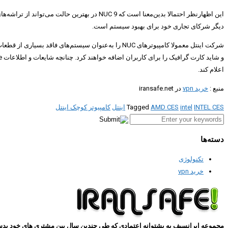
این اظهارنظر احتمالا بدین‌معنا است که NUC 9
دیگر شرکای تجاری خود برای بهبود سیستم است.
شرکت اینتل معمولا کامپیوترهای NUC را به‌عنوان سیست
اعلام کند.
منبع :
خرید vpn
در iransafe.net
INTEL CES
intel
AMD CES
Tagged
اینتل
کامپیوتر کوچک اینتل
دسته‌ها
تکنولوژی
خرید vpn