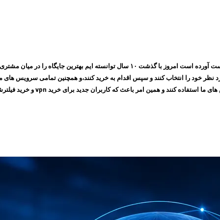
مجموعه ایرانسیف به پشتوانه اعتمادی که طی چندین سال بین مشتری های خود بدست آورده است ام
 امر باعث که کاربران جدید برای خرید vpn و خرید فیلترشکن به سایت ما مراجعه کنند