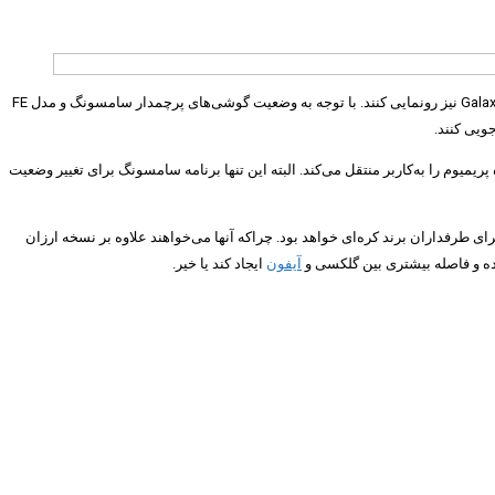
یک افشاگر کره‌ای اخیرا اطلاعات جالبی را از جلسه سران سامسونگ منتشر کرده است. ظاهرا آنها قصد دارند همزمان با معرفی گلکسی زد فلیپ ۷، از گوشی Galaxy Z Flip FE نیز رونمایی کنند. با توجه به وضعیت گوشی‌های پرچمدار سامسونگ و مدل FE
و حس داشتن یک دستگاه پریمیوم را به‌کاربر منتقل می‌کند. البته این تنها برنامه سامسونگ برای تغییر وضعیت
ی طرفداران برند کره‌ای خواهد بود. چراکه آنها می‌خواهند علاوه بر نسخه ارزان
آیفون
ایجاد کند یا خیر.