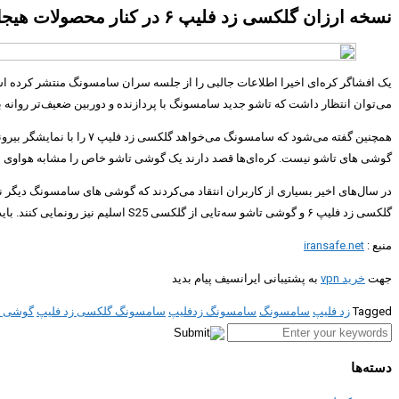
نسخه ارزان گلکسی زد فلیپ ۶ در کنار محصولات هیجان‌انگیز دیگر در راه است
می‌توان انتظار داشت که تاشو جدید سامسونگ با پردازنده و دوربین ضعیف‌تر روانه بازار شود. در عوض کاربران می‌توانند
همچنین گفته می‌شود که س
گوشی های تاشو نیست. کره‌ای‌ها قصد دارند یک گوشی تاشو خاص را مشابه هواوی میت XT عرضه کنند که از سه قسمت تا م
در سال‌های اخیر بسیاری از کاربران انتقاد می‌کردند که گوشی های سامسونگ دیگر نوآ
گلکسی زد فلیپ ۶ و گوشی تاشو سه‌‌تایی از گلکسی S25 اسلیم نیز رونمایی کنند. باید دید آیا سامسونگ می‌تواند با این تغییرات سهم بیشتری از بازار را به‌خود اختصاص داده و فاصله بیشتری بین گلکسی و
منبع :
iransafe.net
جهت
خرید vpn
به پشتیبانی ایرانسیف پیام بدید
Tagged
زد فلیپ
سامسونگ
سامسونگ زدفلیپ
سامسونگ گلکسی زد فلیپ
گوشی ت
دسته‌ها