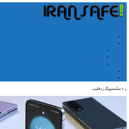
╳
≡
Menu
خانه
آموزشها
آموزش اتصال V2rayn ویندوز
اتصال NPV Tunnel اندروید
اتصال NPV tunnel آیفون
ارتباط با ما
مطالب جدید
⌂
»
سامسونگ زدفلیپ