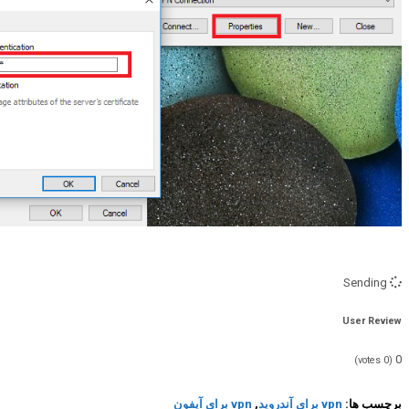
Sending
User Review
0
votes)
0
(
برچسب ها:
vpn برای آندروید
,
vpn برای آیفون