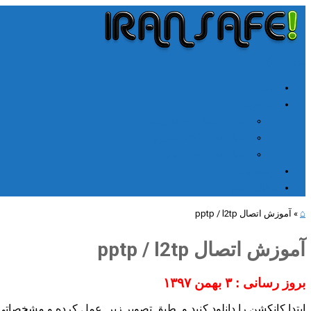
╳
≡
Menu
خانه
آموزشها
آموزش اتصال V2rayn ویندوز
اتصال NPV Tunnel اندروید
اتصال NPV tunnel آیفون
ارتباط با ما
مطالب جدید
⌂
»
آموزش اتصال pptp / l2tp
آموزش اتصال pptp / l2tp
بروز رسانی : ۳ بهمن ۱۳۹۷
ابتدا کانکشن را دانلود کنید و طبق تصویر زیر عمل کرده و مشخصاتی 