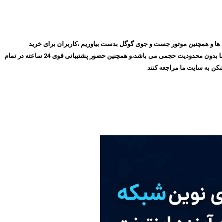
روز با گذشت ۱۰ سال توانسته ایم بهترین جایگاه را در میان مشتری ها و همچنین موتور جست و جوی گوگل بدست بیاوریم ،کاربران برای خرید
فیلترشکن پرسرعت، می‌توانند بدون نیاز به ثبت‌نام و عضویت در سایت،سرویس مورد نظر خود را انتخاب کنند و سپس اقدام به خرید کنند،و همچنین تمامی سرویس های ما بدون محدودیت حجمی می باشد،و همچنین حضور پشتیبانی قوی 24 ساعته در تمام