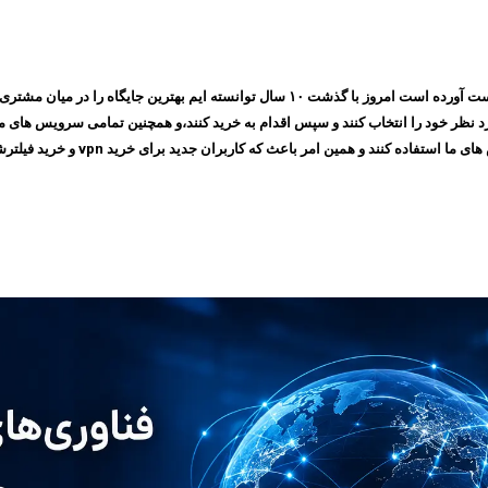
مجموعه ایرانسیف به پشتوانه اعتمادی که طی چندین سال بین مشتری های خود بدست آورده است ام
 امر باعث که کاربران جدید برای خرید vpn و خرید فیلترشکن به سایت ما مراجعه کنند