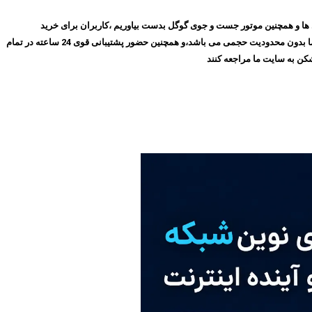
روز با گذشت ۱۰ سال توانسته ایم بهترین جایگاه را در میان مشتری ها و همچنین موتور جست و جوی گوگل بدست بیاوریم ،کاربران برای خرید
فیلترشکن پرسرعت، می‌توانند بدون نیاز به ثبت‌نام و عضویت در سایت،سرویس مورد نظر خود را انتخاب کنند و سپس اقدام به خرید کنند،و همچنین تمامی سرویس های ما بدون محدودیت حجمی می باشد،و همچنین حضور پشتیبانی قوی 24 ساعته در تمام