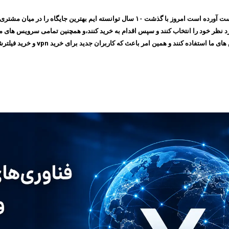
مجموعه ایرانسیف به پشتوانه اعتمادی که طی چندین سال بین مشتری های خود بدست آورده است ام
 امر باعث که کاربران جدید برای خرید vpn و خرید فیلترشکن به سایت ما مراجعه کنند