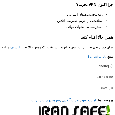
چرا اکنون VPN بخریم؟
رفع محدودیت‌های اینترنتی
محافظت از حریم خصوصی آنلاین
دسترسی به محتوای جهانی
همین حالا اقدام کنید
برای دسترسی به اینترنت بدون فیلتر و با سرعت بالا، همین حالا به
ایرانسیف
مراجعه ک
منبع:
iransafe.net
Sending
User Review
5
vote)
1
(
برچسب ها:
امنیت vpn
,
امنیت آنلاین
,
رفع محدودیت اینترنت