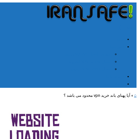
╳
≡
Menu
خانه
آموزشها
آموزش اتصال V2rayn ویندوز
اتصال NPV Tunnel اندروید
اتصال NPV tunnel آیفون
ارتباط با ما
مطالب جدید
⌂
»
آیا پهنای باند خرید vpn محدود می باشد ؟