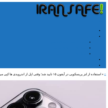
╳
≡
Menu
خانه
آموزشها
آموزش اتصال V2rayn ویندوز
اتصال NPV Tunnel اندروید
اتصال NPV tunnel آیفون
ارتباط با ما
مطالب جدید
⌂
»
استفاده از لنز پریسکوپی در آیفون ۱۵ تایید شد؛ وقتی اپل از اندرویدی ها کپی می‌کند