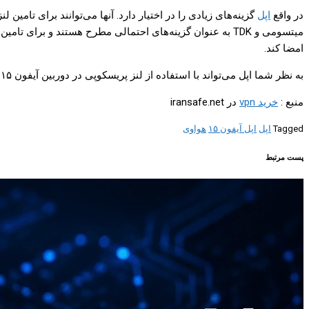
در واقع
اپل
امضا کند.
به نظر شما اپل می‌تواند با استفاده از لنز پریسکوپی در دوربین آیفون ۱۵ شرکت‌های اندرویدی را در این زمینه شکست دهد؟
منبع :
خرید vpn
در iransafe.net
Tagged
اپل
اپل آیفون ۱۵
هواوی
پست مرتبط