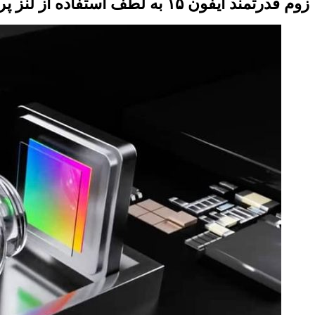
زوم قدرتمند آیفون ۱۵ به لطف استفاده از لنز پریسکوپی ممکن می‌شود