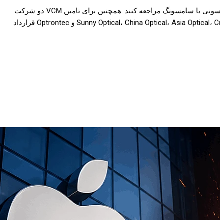
گزینه‌های زیادی را در اختیار دارد. آنها می‌توانند برای تامین لنز به سراغ Dali Guanghe Sunny Optical بروند و برای تامین حسگر نیز به سونی یا سامسونگ مراجعه کنند. همچنین برای تامین VCM دو شرکت
میتسومی و TDK به عنوان گزینه‌های احتمالی مطرح هستند و برای تامین منشور اصلی نیز اپل می‌تواند با یک از شرکت‌های Sunny Optical، China Optical، Asia Optical، Crystal Optoelectronics و Optrontec قرارداد