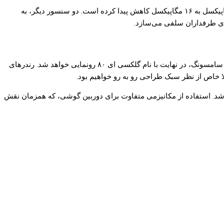
همانند مدل گلکسی A70، در این گوشی نیز شاهد استفاده از دوربین اصلی سه گانه خواهیم بود، با این تفاوت که رزولوشن سنسور اصلی از ۳۲ مگاپیکسل به ۱۶ مگاپیکسل کاهش پیدا کرده است. دو سنسور دیگر، به
این گوشی را پیشتر با نام گلکسی ای ۹۰ در اخبار دیده بودیم، اما بر اساس گزارش‌های جدید، گوشی هوشمند مجهز به دوربین اسلایدری و چرخشی سامسونگ، در نهایت با نام گلکسی ای ۸۰ رونمایی خواهد شد. رندرهای
۸۰، به نمایشگری غول‌پیکر با ابعاد ۶٫۷ اینچ، رزولوشن فول اچ‌دی پلاس و دارای پنل AMOLED، مجهز خواهد شد. استفاده از مکانیزمی متفاوت برای دوربین گوشی، که همزمان نقش