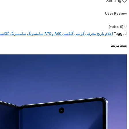
Sending
User Review
0
votes)
0
(
Tagged
اعلام تاریخ معرفی گوشی گلکسی A60 و A70
سامسونگ
سامسونگ گلکسی ا
پست مرتبط