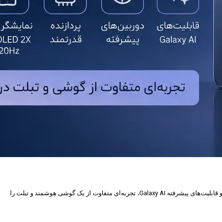
سامسونگ با معرفی Galaxy Z Fold8 نسل جدید گوشی تاشوی خود را روانه بازار کرده است. این پرچم‌دار با طراحی باریک‌تر، نمایشگرهای باکیفیت، سخت‌افزار قدرتمند و قابلیت‌های پیشرفته Galaxy AI، تجربه‌ای متفاوت از یک گوشی هوشمند و تبلت را