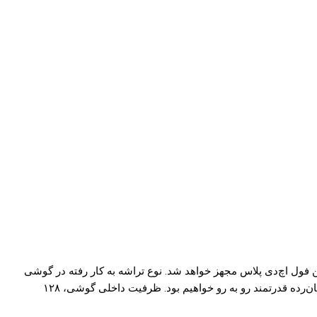
گلکسی A60 در وب سایت TENAA، نمایشگر ۶٫۳ اینچی گوشی از نوع AMOLED بوده و به رزولوشن فول اچ‌دی پلاس مجهز خواهد شد. نوع تراشه به کار رفته در گوشی
مشخص نیست، اما این چیپست، به پردازنده‌ای هشت هسته‌ای با سرعت ۲٫۰ گیگاهرتز مجهز شده است. وجود ۶ گیگابایت رم نشان می‌دهد با یک میان‌رده قدرتمند رو به رو خواهیم بود. ظرفیت داخلی گوشی، ۱۲۸