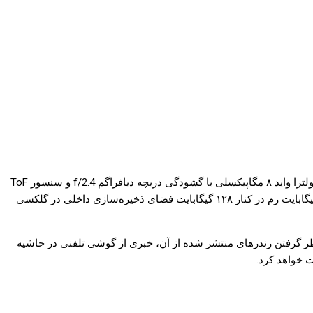
دوربین دارای قابلیت چرخش سامسونگ گلکسی ای ۸۰ سه گانه بوده و به سنسور رنگی ۴۸ مگاپیکسلی با گشودگی دریچه دیافراگم f/2.0، سنسور اولترا واید ۸ مگاپیکسلی با گشودگی دریچه دیافراگم f/2.4 و سنسور ToF
مجهز شده است. تراشه گوشی اسنپدراگون ۷۱۵۰ بوده و استفاده از ۶ گیگابایت رم در کنار آن قطعی است، هر چند شایعاتی درباره استفاده از ۸ گیگابایت رم در کنار ۱۲۸ گیگابایت فضای ذخیره‌سازی داخلی در گلکسی
اساس نحوه طراحی گوشی و با در نظر گرفتن رندرهای منتشر شده از آن، خبری از گوشی تلفنی در حاشیه