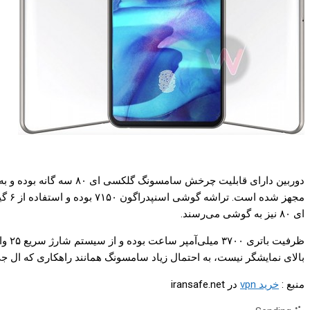
ای ۸۰ نیز به گوشی می‌رسند.
ظرفی
بالای نمایشگر نیست، به احتمال زیاد سامسونگ همانند راهکاری که ال جی در گوشی جی ۸ پیاده کرد، از طریق لرزش نمایشگر، اق
منبع :
خرید vpn
در iransafe.net