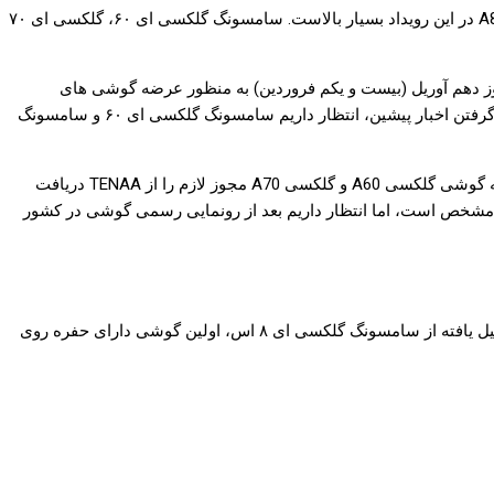
: سامسنگ به زودی یک رویداد در کشور چین برگزار می‌کند. شانس رونمایی دو گوشی سامسونگ گلکسی A60، گلکسی A70 و گلکسی A80 در این رویداد بسیار بالاست. سامسونگ گلکسی ای ۶۰، گلکسی ای ۷۰
ی خود در شبکه اجتماعی Weibo، از برگزاری رویدادی جدید در روز دهم آوریل (بیست و یکم فروردین) به منظور عرضه گوشی های
هوشمند جدید خبر داده است. متاسفانه در این پست، نامی از محصولاتی که قرار است شاهد رونمایی آن‌ها باشیم آورده نشده است، اما با در نظر گرفتن اخبار پیشین، انتظار داریم سامسونگ گلکسی ای ۶۰ و سامسونگ
ماه گذشته، دو گوشی هوشمند با شماره مدل‌های SM-A6060 و SM-A7050 را در وب سایت TENAA رویت کردیم. در نتیجه، سامسونگ برای عرضه گوشی گلکسی A60 و گلکسی A70 مجوز لازم را از TENAA دریافت
ت آن نیز هنوز مشخص است، اما انتظار داریم بعد از رونمایی رسمی گوشی در کشور
هنوز حتی در کشور خانه نیز رونمایی نشده است. بر اساس شایعات، گلکسی ای ۶۰ را باید نسخه‌ای تقلیل یافته از سامسونگ گلکسی ای ۸ اس، اولین گوشی دارای حفره روی