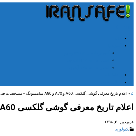
╳
≡
Menu
خانه
آموزشها
آموزش اتصال V2rayn ویندوز
اتصال NPV Tunnel اندروید
اتصال NPV tunnel آیفون
ارتباط با ما
مطالب جدید
⌂
»
اعلام تاریخ معرفی گوشی گلکسی A60 و A70 و A80 سامسونگ + مشخصات فنی
اعلام تاریخ معرفی گوشی گلکسی A60 و A70 و A80 سامسونگ + مشخصات فنی
فروردین ۲۰, ۱۳۹۸
تکنولوژی