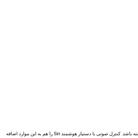
با وجود این، شاید اپل گلس از کنترل لمسی هم پشتیبانی ‌کند و امکان تپ یا سوایپ کردن (ضربه زدن یا کشیدن انگشت) روی نمایشگر آن وجود داشته باشد. کنترل صوتی با دستیار هوشمند Siri را هم به این موارد اضافه