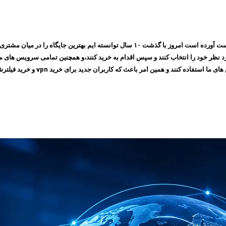
مجموعه ایرانسیف به پشتوانه اعتمادی که طی چندین سال بین مشتری های خود بدست آورده است ام
 امر باعث که کاربران جدید برای خرید vpn و خرید فیلترشکن به سایت ما مراجعه کنند