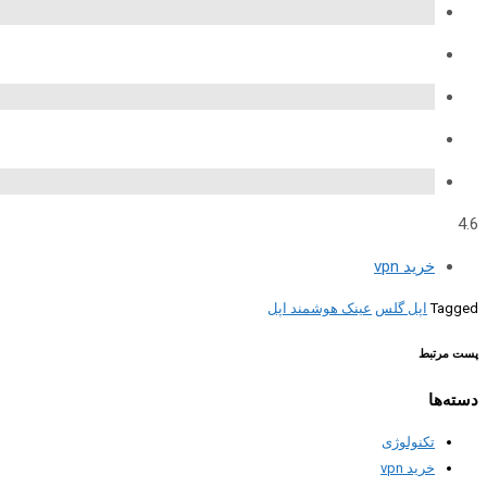
4.6
خرید vpn
Tagged
اپل گلس
عینک هوشمند اپل
پست مرتبط
دسته‌ها
تکنولوژی
خرید vpn