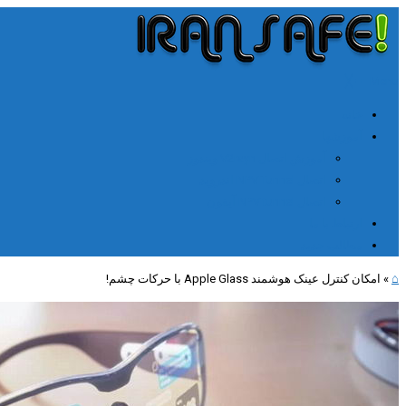
╳
≡
Menu
خانه
آموزشها
آموزش اتصال V2rayn ویندوز
اتصال NPV Tunnel اندروید
اتصال NPV tunnel آیفون
ارتباط با ما
مطالب جدید
⌂
»
امکان کنترل عینک هوشمند Apple Glass با حرکات چشم!