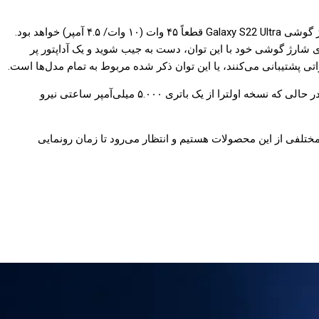
یکی از افشاگران مطرح دنیای دیجیتال که با نام کاربری Ice Universe فعالیت می‌کند، در جدیدترین توییت خود ادعا کرده است که حداکثر توان شارژ گوشی Galaxy S22 Ultra قطعاً ۴۵ وات (۱۰ وات/ ۴.۵ آمپر) خواهد بود.
م نباشد و شما باید برای شارژ گوشی خود با این توان، دست به جیب شوید و یک آداپتور پر
صحبت در مورد باتری شد، گفتنیست که گواهی تأییدیه ۳C نشان می‌دهد نسخه پلاس این خانواده به یک باتری ۴.۵۰۰ میلی‌آمپر ساعتی مجهز است، در حالی که نسخه اولترا از یک باتری ۵.۰۰۰ میلی‌آمپر ساعتی نیرو
انتشار اخبار و اطلاعات مختلفی از این محصولات هستیم و انتظار می‌رود تا زمان رونمایی