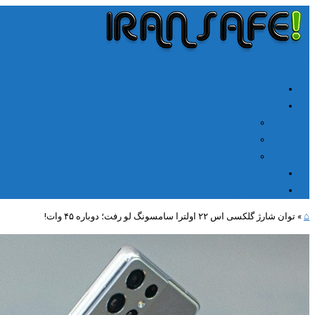
╳
≡
Menu
خانه
آموزشها
آموزش اتصال V2rayn ویندوز
اتصال NPV Tunnel اندروید
اتصال NPV tunnel آیفون
ارتباط با ما
مطالب جدید
⌂
»
توان شارژ گلکسی اس ۲۲ اولترا سامسونگ لو رفت؛ دوباره ۴۵ وات!