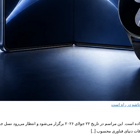
سامسونگ به‌صورت رسمی از برگزاری رویداد بزرگ Galaxy Unpacked 2026 خبر دا