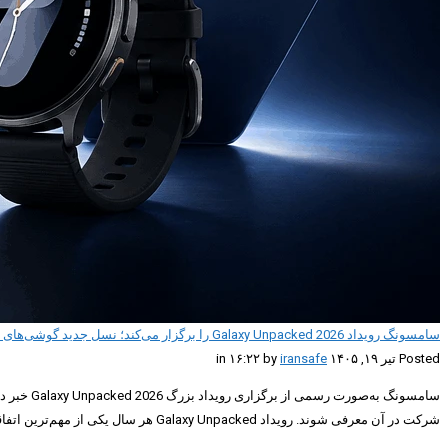
سامسونگ رویداد Galaxy Unpacked 2026 را برگزار می‌کند؛ نسل جدید گوشی‌های تاشو در راه است
Posted تیر ۱۹, ۱۴۰۵ in ۱۶:۲۲ by
iransafe
شرکت در آن معرفی شوند. رویداد Galaxy Unpacked هر سال یکی از مهم‌ترین اتفاقات دنیای فناوری محسوب […]