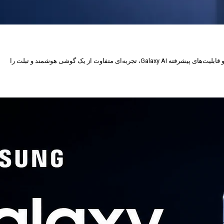
سامسونگ با معرفی Galaxy Z Fold8 نسل جدید گوشی تاشوی خود را روانه بازار کرده است. این پرچم‌دار با طراحی باریک‌تر، نمایشگرهای باکیفیت، سخت‌افزار قدرتمند و قابلیت‌های پیشرفته Galaxy AI، تجربه‌ای متفاوت از یک گوشی هوشمند و تبلت را