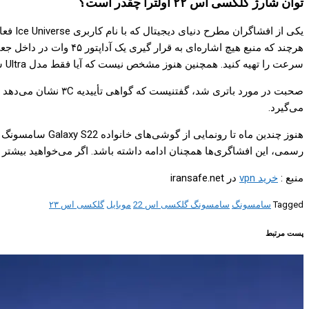
توان شارژ گلکسی اس ۲۲ اولترا چقدر است؟
هرچند که منبع هیچ اشا
سرعت را تهیه کنید. همچنین هنوز مشخص نیست که آیا فقط مدل Ultra سری گلکسی S22 با توان ۴۵ وات شارژ می‌شود و دیگر اعضا از شارژ ۲۵ واتی پشتیبانی می‌کنند، یا این توان ذکر شده مربوط به تمام مدل‌ها است.
می‌گیرد.
هنوز چندین ماه 
رسمی، این افشاگری‌ها همچنان ادامه داشته باشد. اگر می‌خواهید بیشتر 
منبع :
خرید vpn
در iransafe.net
Tagged
سامسونگ
سامسونگ گلکسی اس 22
موبایل
گلکسی اس ۲۳
پست مرتبط