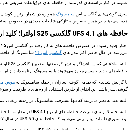
عموما در کنار تراشه‌های قدرتمند از حافظه های فوق‌العاده سریعی هم بهر
سری گوشی‌های گلکسی اس
سامسونگ
همواره در شمار برترین گوشی‌ه
هدیه می‌دهند. در همین خصوص به‌تازگی شایعات جدیدی در خصوص استفاده از حافظه های UFS 4.1 در سری جدید گلکسی S25 به گوش می‌رسد که قرار است سرعت بسیا
حافظه های UFS 4.1 گلکسی S25 اولترا؛ کلید ارائه عملکرد سرآمد در این گوشی پرچمدار
اخبار جدید رسیده در خصوص حافظه های به کار رفته در گلکسی اس ۲۵ اولترا توسط افشاگر شناخته‌شده حوزه دستگاه‌های سامسونگ،
می‌رسد! در حال حاضر اکثر مدل‌های
گلکسی اس ۲۴
سامسونگ از حافظه‌های UFS 4.0 بهره می‌برند. بنابراین می‌توان توقع داشت که کره‌ای‌ها با ارتقای حافظه به UFS 4.1 سرعت بالا
حافظه‌های جدید و سریع مجهز می‌شوند یا سامسونگ برنامه دارد از این طر
با گرایش شدیدی که تمامی گوشی‌سازان از جمله سامسونگ به
هوش مص
گوشی‌ساز باشد. این اتفاق از طریق استفاده از رم‌های با ظرفیت و سرعت با
البته بعید به نظر می‌رسد که تنها پیشرفت سامسونگ در زمینه ارتقای عملکرد پرچمداران سال آ
نوع مموری‌ها ماند. پیش بینی می‌شود که حافظه‌های UFS 5.0 در سال ۲۰۲۷ به‌طور رسمی رونمایی شوند. بر این اساس احتمالا UFS 4.1 برخی مشخصه‌های UFS 4.0 را به‌طور اندکی ارتقا خواهد داد.