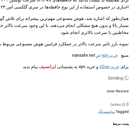
اخباری در خصوص استفاده از این نوع حافظه‌ها در سری گلکسی اس ۲۴ به گوش رسیده بود. با این وجود این اتفاق رخ نداده و استفاده از آن‌ها به نسل ۲۰۲۵ پرچمداران سامسونگ موکول شد.
همان‌طور که اشاره شد، هوش مصنوعی مهم‌ترین پیشرانه برای تلاش گوش
مخاطبین با سرعت بالاتری انجام شود.
نمونه بارز تاثیر سرعت بالاتر در عملکرد فرامین هوش مصنوعی مربوط ب
منبع :
خرید vpn
در iransafe.net
برای
خرید v2ray
و خرید vpn به پشتیبانی
ایرانسیف
پیام بدید
Sending
User Review
0
votes)
0
(
Tagged
سامسونگ
پست مرتبط