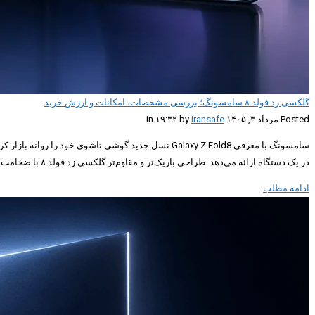
گلکسی زد فولد ۸ سامسونگ؛ بررسی مشخصات، امکانات و ارزش خرید
Posted مرداد ۳, ۱۴۰۵ in ۱۹:۳۲ by
iransafe
در یک دستگاه ارائه می‌دهد. طراحی باریک‌تر و مقاوم‌تر گلکسی زد فولد ۸ با ضخامت کمتر، […]
ادامه مطلب