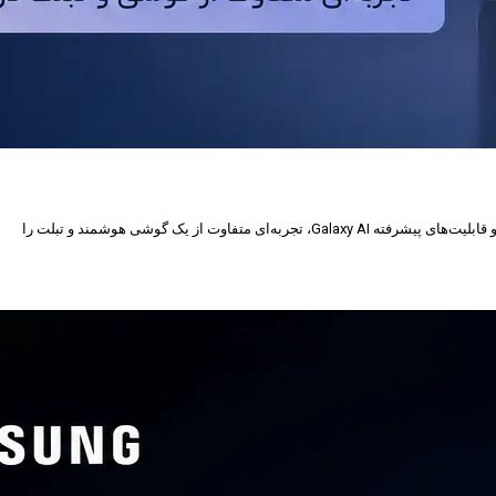
سامسونگ با معرفی Galaxy Z Fold8 نسل جدید گوشی تاشوی خود را روانه بازار کرده است. این پرچم‌دار با طراحی باریک‌تر، نمایشگرهای باکیفیت، سخت‌افزار قدرتمند و قابلیت‌های پیشرفته Galaxy AI، تجربه‌ای متفاوت از یک گوشی هوشمند و تبلت را