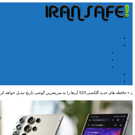
╳
≡
Menu
خانه
آموزشها
آموزش اتصال V2rayn ویندوز
اتصال NPV Tunnel اندروید
اتصال NPV tunnel آیفون
ارتباط با ما
مطالب جدید
⌂
»
حافظه های جدید گلکسی S25 آن‌ها را به سریعترین گوشی تاریخ تبدیل خواهد کرد