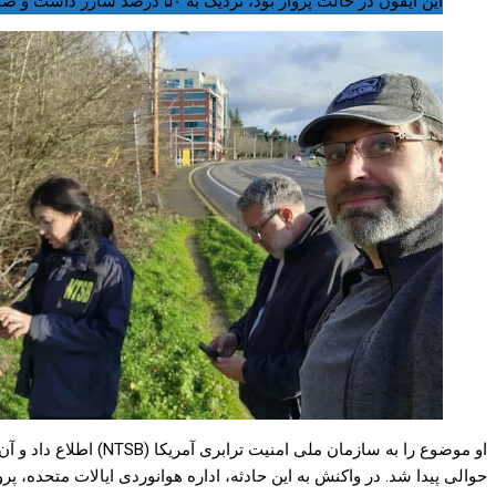
این آیفون در حالت پرواز بود، نزدیک به ۵۰ درصد شارژ داشت و صفحه‌اش رسیدِ الکترونیکی تحویل چمدان را نمایش می‌داد. کاملا هم صحیح و سالم!
حوالی پیدا شد. در واکنش به این حادثه، اداره هوانوردی ایالات متحده، پرواز هواپیمای بوئینگ ۷۳۷ مکس ۹ را