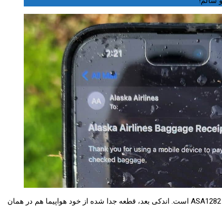
او موضوع را به سازمان ملی امنیت ترابری آمریکا (NTSB) اطلاع داد و آن‌ها اعلام کردند که این، دومین گوشی پیدا شده پس از وقوع حادثه در پرواز ASA1282 است. اندکی بعد، قطعه جدا شده از خود هواپیما هم در همان