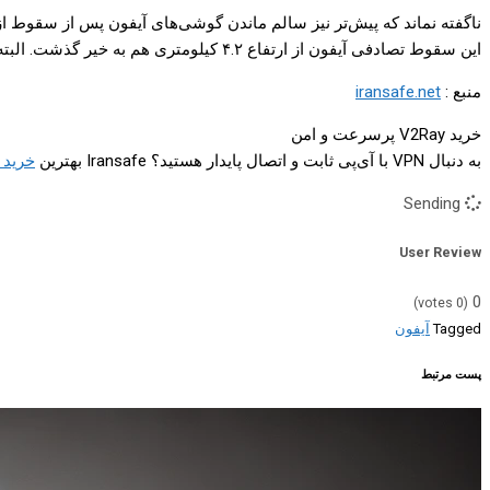
ناگفته نماند که پیش‌تر نیز سالم ماندن گوشی‌های آیفون پس از سقوط از ا
این سقوط تصادفی آیفون از ارتفاع ۴.۲ کیلومتری هم به خیر گذشت. البته آن گوشی، درون یک گارد محافظ محکم قرار داشت.
منبع :
iransafe.net
خرید V2Ray پرسرعت و امن
به دنبال VPN با آی‌پی ثابت و اتصال پایدار هستید؟ Iransafe بهترین
خرید v2ray
Sending
User Review
0
votes)
0
(
Tagged
آیفون
پست مرتبط