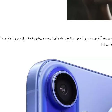
آیفون ۱۸ پرو با دیافراگم متغیر: ویژگی‌ای که اپل برای اولین بار به کاربران خود ارائه می‌دهد آیفون ۱۸ پرو با دور
یی […]