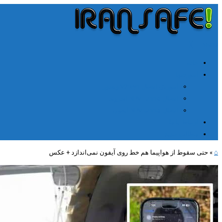
╳
≡
Menu
خانه
آموزشها
آموزش اتصال V2rayn ویندوز
اتصال NPV Tunnel اندروید
اتصال NPV tunnel آیفون
ارتباط با ما
مطالب جدید
⌂
»
حتی سقوط از هواپیما هم خط روی آیفون نمی‌اندازد + عکس