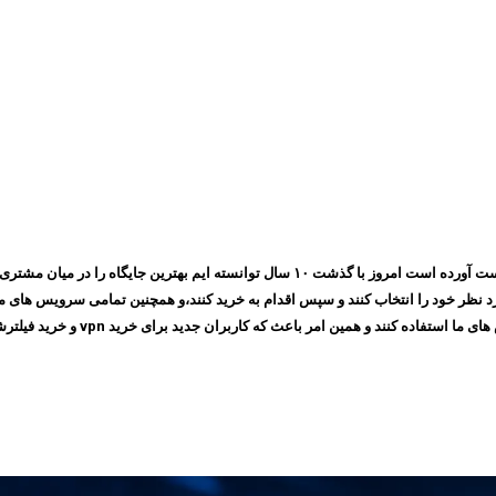
مجموعه ایرانسیف به پشتوانه اعتمادی که طی چندین سال بین مشتری های خود بدست آورده است ام
 امر باعث که کاربران جدید برای خرید vpn و خرید فیلترشکن به سایت ما مراجعه کنند