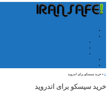
╳
≡
Menu
خانه
آموزشها
آموزش اتصال V2rayn ویندوز
اتصال NPV Tunnel اندروید
اتصال NPV tunnel آیفون
ارتباط با ما
مطالب جدید
⌂
»
خرید سیسکو برای اندروید
خرید سیسکو برای اندروید