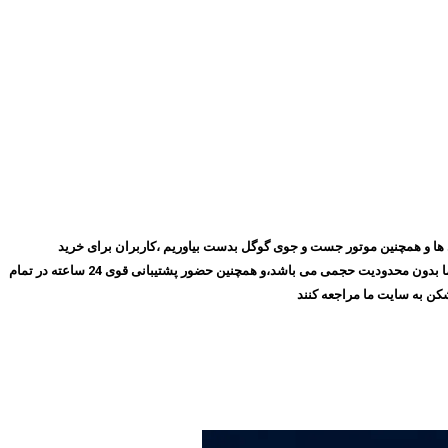
روز با گذشت ۱۰ سال توانسته ایم بهترین جایگاه را در میان مشتری ها و همچنین موتور جست و جوی گوگل بدست بیاوریم ،کاربران برای خرید
فیلترشکن پرسرعت، می‌توانند بدون نیاز به ثبت‌نام و عضویت در سایت،سرویس مورد نظر خود را انتخاب کنند و سپس اقدام به خرید کنند،و همچنین تمامی سرویس های ما بدون محدودیت حجمی می باشد،و همچنین حضور پشتیبانی قوی 24 ساعته در تمام