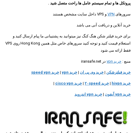
پروتکل ها و تمام سیستم عامل ها راحت متصل شید .
سرورهای
VPN
و VPS داخل سایت مشخص هستند
خرید آنلاین و دریافت آنی می باشد
برای خرید فیلتر شکن هنگ کنگ نیز میتوانید به پشتیبانی ما پیام ارسال کنید و
استعلام قیمت کنید و توجه کنید سرورهای خاص مثل همین Hong Kong روی VPS
فقط ارائه می شود
منبع :
خرید vpn
در iransafe.net
خرید فیلترشکن
|
خرید وی پی ان
|
خرید vpn
|
خرید speed vpn
خرید hivpn
|
خرید ۲۰speed
|
خرید cisco vpn
|
خرید vpn آیفون
|
خرید vpn اندروید