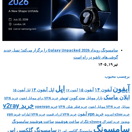
سامسونگ رویداد Galaxy Unpacked 2026 را برگزار می‌کند؛ نسل جدید
گوشی‌های تاشو در راه است
تیر ۱۹, ۱۴۰۵
برچسب محبوب
اپل
آیفون
آیفون ۱۴
اپل آیفون ۱۴
آیفون ۱۵
اپل آیفون ۱۵
آیفون ۱۷
ایلان ماسک
بیت کوین
توییتر
بازار موبایل
خريد VPN براي موبايل ايفون
خريد VPN
خرید v2ray
خرید openvpn
موبايل
خريد VPN موبايل ايفون
خريد فيلتر شكن VPN
خرید vpn آیفون
خرید vpn
خرید v2ray اندروید
خرید VPN ارزان قیمت
خرید VPN امارات
ساعت هوشمند
ساعت هوشمند سامسونگ
ویندوز
خرید اشتراک v2rayng تلگرام
سامسونگ
سامسونگ گلکسی اس
سامسونگ گلکسی اس 21