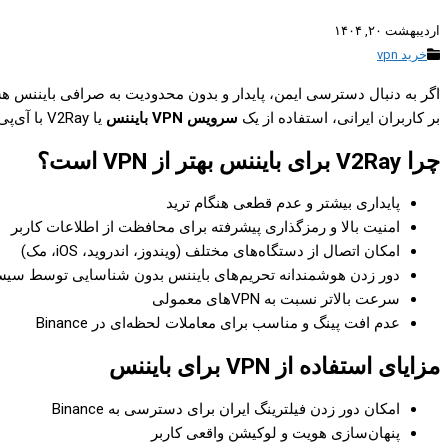
اردیبهشت ۲۰, ۱۴۰۴
خرید vpn
اگر به دنبال دسترسی ایمن، پایدار و بدون محدودیت به صرافی بایننس ه
بر کاربران ایرانی، استفاده از یک
سرویس VPN بایننس
یا V2Ray با آی‌پی ثابت و لوکیشن مناسب از اهمیت زیادی برخوردار است.
چرا V2Ray برای بایننس بهتر از VPN است؟
پایداری بیشتر و عدم قطعی هنگام ترید
امنیت بالا و رمزگذاری پیشرفته برای محافظت از اطلاعات کاربر
امکان اتصال از دستگاه‌های مختلف (ویندوز، اندروید، iOS، مک)
دور زدن هوشمندانه تحریم‌های بایننس بدون شناسایی توسط سیس
سرعت بالاتر نسبت به VPNهای معمولی
عدم افت پینگ و مناسب برای معاملات لحظه‌ای در Binance
مزایای استفاده از VPN برای بایننس
امکان دور زدن فیلترینگ ایران برای دسترسی به Binance
پنهان‌سازی هویت و لوکیشن واقعی کاربر