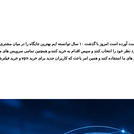
مجموعه ایرانسیف به پشتوانه اعتمادی که طی چندین سال بین مشتری های خود بدست آورده است ام
 امر باعث که کاربران جدید برای خرید vpn و خرید فیلترشکن به سایت ما مراجعه کنند