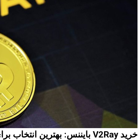
خرید V2Ray بایننس: بهترین انتخاب برای دسترسی ایمن