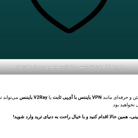
خرید VPN و V2Ray بایننس با IP ثابت مخصوص ترید از Iransafe
ن و حرفه‌ای مانند
VPN بایننس با آی‌پی ثابت
یا
V2Ray بایننس
می‌تواند ت
نخواهید بود.