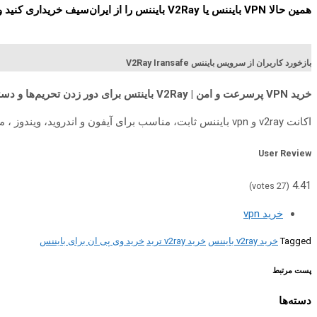
همین حالا VPN بایننس یا V2Ray بایننس را از ایران‌سیف خریداری کنید و از اتصال امن، پرسرعت و بدون ریسک برای ترید در Binance لذت ببرید.
بازخورد کاربران از سرویس بایننس V2Ray Iransafe
خرید VPN پرسرعت و امن | V2Ray باینتس برای دور زدن تحریم‌ها و دسترسی آزاد
اکانت v2ray و vpn بایننس ثابت، مناسب برای آیفون و اندروید، ویندوز ، مک ،
User Review
4.41
votes)
27
(
خرید vpn
Tagged
خرید v2ray بایننس
خرید v2ray ترید
خرید وی پی ان برای بایننس
پست مرتبط
دسته‌ها