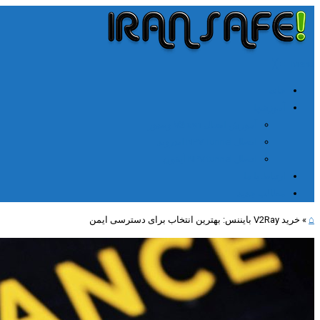
╳
≡
Menu
خانه
آموزشها
آموزش اتصال V2rayn ویندوز
اتصال NPV Tunnel اندروید
اتصال NPV tunnel آیفون
ارتباط با ما
مطالب جدید
⌂
»
خرید V2Ray بایننس: بهترین انتخاب برای دسترسی ایمن