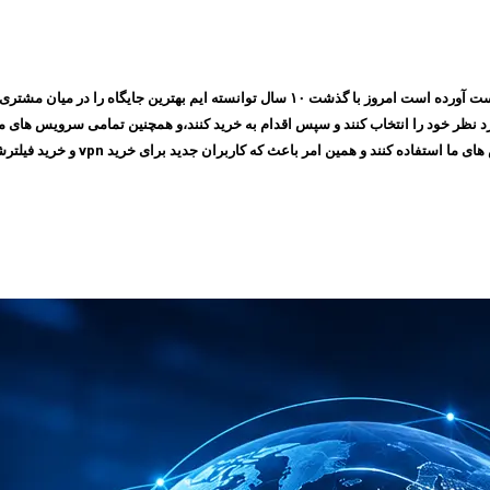
مجموعه ایرانسیف به پشتوانه اعتمادی که طی چندین سال بین مشتری های خود بدست آورده است ام
 امر باعث که کاربران جدید برای خرید vpn و خرید فیلترشکن به سایت ما مراجعه کنند