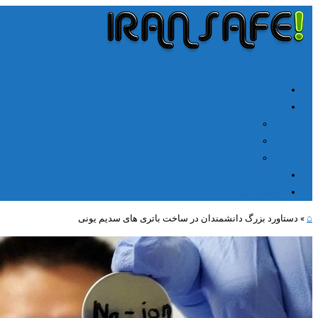
╳
≡
Menu
خانه
آموزشها
آموزش اتصال V2rayn ویندوز
اتصال NPV Tunnel اندروید
اتصال NPV tunnel آیفون
ارتباط با ما
مطالب جدید
⌂
»
دستاورد بزرگ دانشمندان در ساخت باتری های سدیم یونی