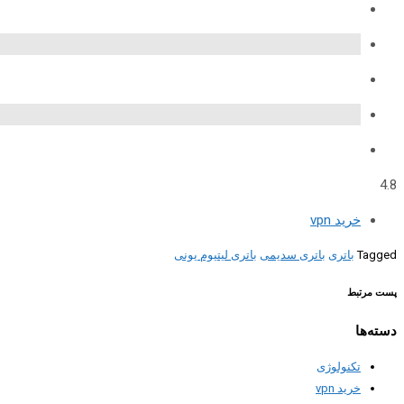
4.8
خرید vpn
Tagged
باتری
باتری سدیمی
باتری لیتیوم یونی
پست مرتبط
دسته‌ها
تکنولوژی
خرید vpn