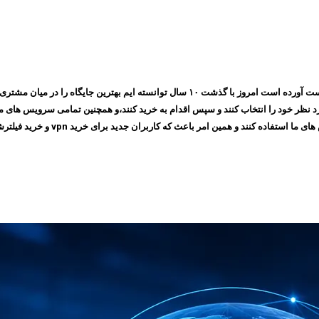
مجموعه ایرانسیف به پشتوانه اعتمادی که طی چندین سال بین مشتری های خود بدست آورده است ام
 امر باعث که کاربران جدید برای خرید vpn و خرید فیلترشکن به سایت ما مراجعه کنند