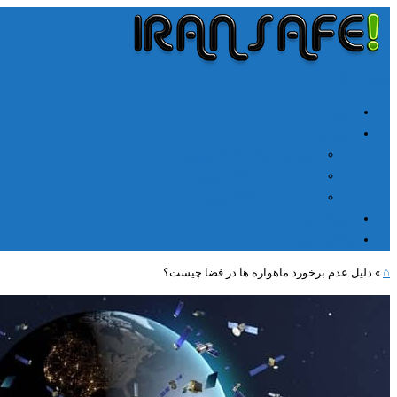
╳
≡
Menu
خانه
آموزشها
آموزش اتصال V2rayn ویندوز
اتصال NPV Tunnel اندروید
اتصال NPV tunnel آیفون
ارتباط با ما
مطالب جدید
⌂
»
دلیل عدم برخورد ماهواره ها در فضا چیست؟