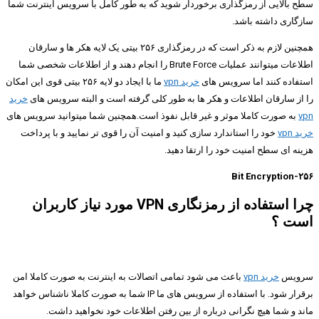
سطح بالایی از رمزگذاری برخوردار شوید که به طور کامل با سرویس اینترنت شما
سازگاری داشته باشد.
همچنین لازم به ذکر است که در رمزگذاری ۲۵۶ بیتی یک لایه هکر ها و سارقان
اطلاعات میتوانند عملیات Brute Force را انجام دهند و از اطلاعات شخصی شما
استفاده کنند اما سرویس های
خرید vpn
ما با ایجاد دو لایه ۲۵۶ بیتی قوی این امکان
را از سارقان اطلاعات و هکر ها به طور کلی گرفته است و البته سرویس های
خرید
vpn
به صورت کاملا موثر و غیر قابل نفوذ است.همچنین شما میتوانید سرویس های
خرید vpn
خود را استاندارد سازی کنید و امنیت آن را قوی تر نمایید و با پرداخت
هزینه ای سطح امنیت خود را ارتقا دهید.
۲۵۶-Bit Encryption
چرا استفاده از رمزنگاری VPN مورد نیاز کاربران
است ؟
سرویس
خرید vpn
باعث می شود تمامی اتصالات به اینترنت به صورت کاملا امن
برقرار شود. با استفاده از سرویس های ما IP شما به صورت کاملا ناشناس خواهد
ماند و شما هیچ نگرانی درباره از بین رفتن اطلاعات خود نخواهید داشت.