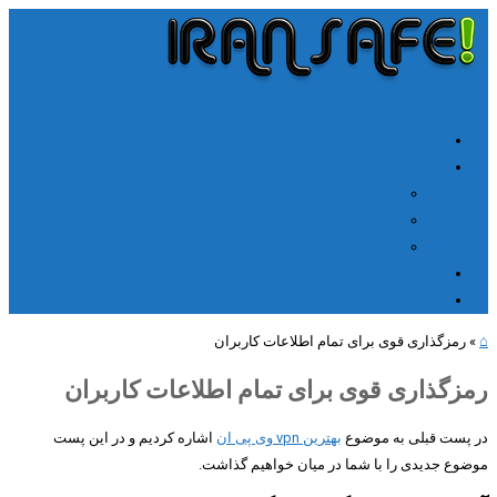
╳
≡
Menu
خانه
آموزشها
آموزش اتصال V2rayn ویندوز
اتصال NPV Tunnel اندروید
اتصال NPV tunnel آیفون
ارتباط با ما
مطالب جدید
⌂
»
رمزگذاری قوی برای تمام اطلاعات کاربران
رمزگذاری قوی برای تمام اطلاعات کاربران
در پست قبلی به موضوع
بهترین vpn وی پی ان
اشاره کردیم و در این پست
موضوع جدیدی را با شما در میان خواهیم گذاشت.