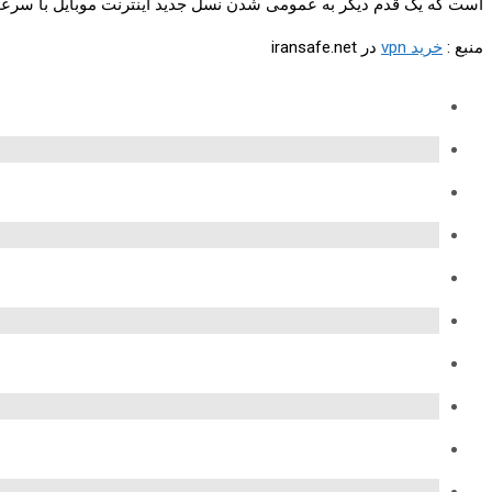
است که یک قدم دیگر به عمومی شدن نسل جدید اینترنت موبایل با سرعت ف
منبع :
خرید vpn
در iransafe.net