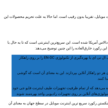
ر زمینه نسل جدید اینترنت موبایل، تقریبا بدون رقیب است. اما حالا به علت تحریم محصولات این
 سرعت دانلود خیره‌کننده‌ی ۴.۷ گیگابیت بر ثانیه در دالاس آمریکا شده است. این سریع‌ترین اینترنتی است که تا به حال با
این سرعت رکورد‌شکن از ترکیب ۸ کانال ۱۰۰ مگاهرتزی از طیف موج میلی‌متری بر روی باند‌های ۳۹ و ۲۸ که پهنای باند ۴۰ مگاهرتزی از طیف ال تی ای با بهره‌گیری از تکنولوژی EN-DC را بر روی راهکار
 هر دو راهکار آنلاین بپردازند. این به معنای آن است که گوشی‌
سر جهان اجازه می‌دهد که از تمام ظرفیت تجهیزات طیف اینترنت فایو جی خود
ولوژی‌های آنلاین بر روی تجهیزات رادیویی واحد بهره‌مند شوند.
حات فنی، به نظر می‌رسد که نوکیا قرار است به یکی از مهمترین بازیگران عرصه اینترنت ۵G تبدیل شود و شکستن رکورد سریع ترین اینترنت موبایل در سطح جهان به معنای آن