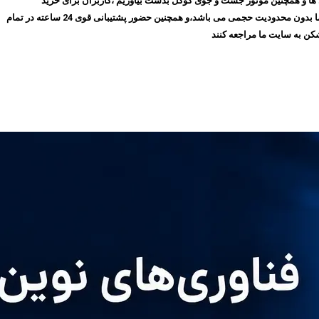
روز با گذشت ۱۰ سال توانسته ایم بهترین جایگاه را در میان مشتری ها و همچنین موتور جست و جوی گوگل بدست بیاوریم ،کاربران برای خرید
فیلترشکن پرسرعت، می‌توانند بدون نیاز به ثبت‌نام و عضویت در سایت،سرویس مورد نظر خود را انتخاب کنند و سپس اقدام به خرید کنند،و همچنین تمامی سرویس های ما بدون محدودیت حجمی می باشد،و همچنین حضور پشتیبانی قوی 24 ساعته در تمام