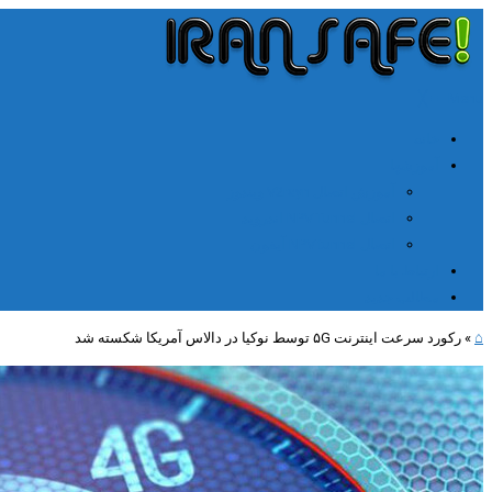
╳
≡
Menu
خانه
آموزشها
آموزش اتصال V2rayn ویندوز
اتصال NPV Tunnel اندروید
اتصال NPV tunnel آیفون
ارتباط با ما
مطالب جدید
⌂
»
رکورد سرعت اینترنت ۵G توسط نوکیا در دالاس آمریکا شکسته شد