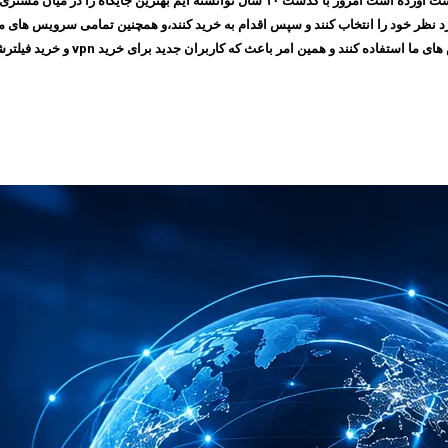
مجموعه ایرانسیف به پشتوانه اعتمادی که طی چندین سال بین مشتری های خود بدست آورده است ام
 امر باعث که کاربران جدید برای خرید vpn و خرید فیلترشکن به سایت ما مراجعه کنند