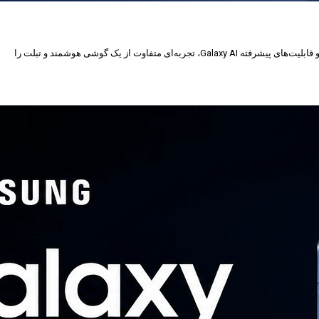
سامسونگ با معرفی Galaxy Z Fold8 نسل جدید گوشی تاشوی خود را روانه بازار کرده است. این پرچم‌دار با طراحی باریک‌تر، نمایشگرهای باکیفیت، سخت‌افزار قدرتمند و قابلیت‌های پیشرفته Galaxy AI، تجربه‌ای متفاوت از یک گوشی هوشمند و تبلت را