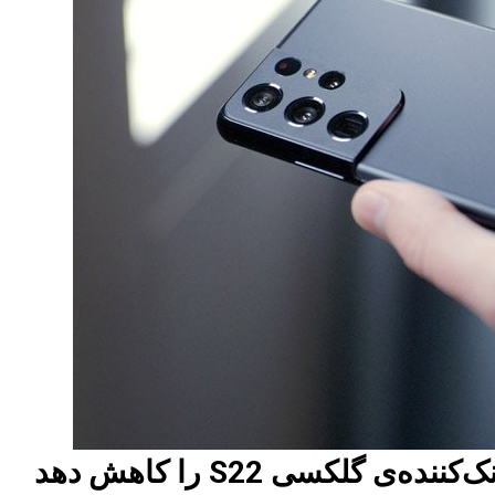
لکسی S22 را کاهش دهد