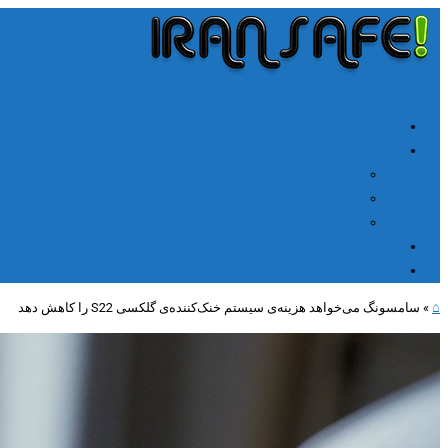
╳
≡
Menu
خانه
آموزشها
آموزش اتصال V2rayn ویندوز
اتصال NPV Tunnel اندروید
اتصال NPV tunnel آیفون
ارتباط با ما
مطالب جدید
⌂
»
سامسونگ می‌خواهد هزینه‌ی سیستم خنک‌کننده‌ی گلکسی S22 را کاهش دهد