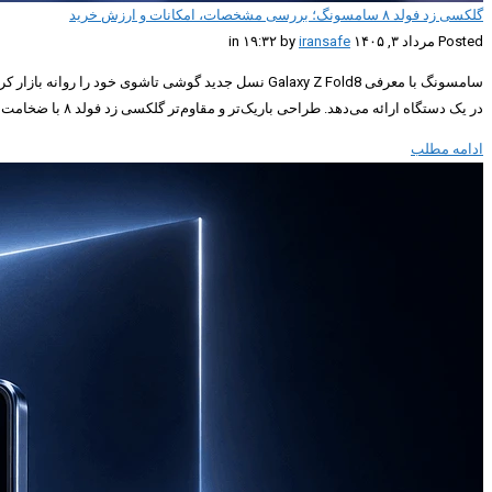
گلکسی زد فولد ۸ سامسونگ؛ بررسی مشخصات، امکانات و ارزش خرید
Posted مرداد ۳, ۱۴۰۵ in ۱۹:۳۲ by
iransafe
در یک دستگاه ارائه می‌دهد. طراحی باریک‌تر و مقاوم‌تر گلکسی زد فولد ۸ با ضخامت کمتر، […]
ادامه مطلب