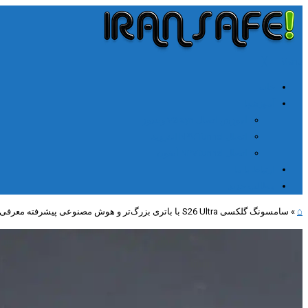
╳
≡
Menu
خانه
آموزشها
آموزش اتصال V2rayn ویندوز
اتصال NPV Tunnel اندروید
اتصال NPV tunnel آیفون
ارتباط با ما
مطالب جدید
⌂
»
سامسونگ گلکسی S26 Ultra با باتری بزرگ‌تر و هوش مصنوعی پیشرفته معرفی می‌شود