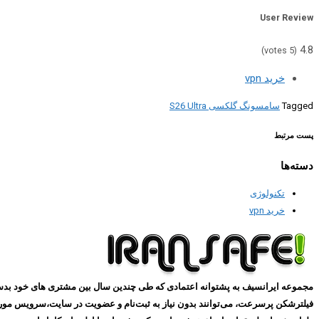
User Review
4.8
votes)
5
(
خرید vpn
Tagged
سامسونگ گلکسی S26 Ultra
پست مرتبط
دسته‌ها
تکنولوژی
خرید vpn