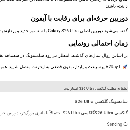
داشته باشند.
دوربین حرفه‌ای برای رقابت با آیفون
گفته می‌شود دوربین اصلی Galaxy S26 Ultra با سنسور جدید و پردازش تصویر مبتنی بر هوش مصنوعی عرضه خواهد شد. سامسونگ تمرکز ویژه‌ای روی عکاسی در شب و فیلم‌برداری ۸K خواهد داشت.
زمان احتمالی رونمایی
بر اساس روال سال‌های گذشته، انتظار می‌رود سامسونگ در سه‌ماهه نخست سال ۲۰۲۷ از سری Galaxy S26 رونمایی کند. هنوز جزئیات رسمی از سوی سام
با V2Ray پرسرعت و پایدار، بدون قطعی به اینترنت متصل شوید. همین حالا
لطفا به مطلب گلکسی S26 Ultra امتیاز بدید
سامسونگ گلکسی S26 Ultra
گلکسی S26 Ultraگلکسی
S26 Ultra احتمالاً با باتری بزرگ‌تر، دوربین حرفه‌ای و قابلیت‌های هوش مصنوعی پیشرفته عرضه می‌شود. جزئیات جدید پرچمدار آینده سامسونگ را بخوانید.
Sending