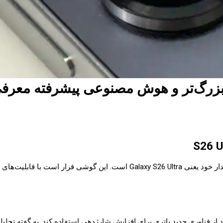
طبق گزارش‌های منتشرشده، سامسونگ در حال توسعه نسل جدید پرچمدار خود یعنی ra
از فناوری جدید باتری برای افزایش شارژدهی استفاده کند. به گفته تحلیل