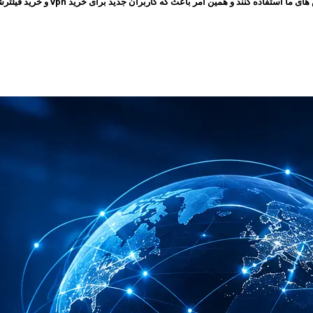
 امر باعث که کاربران جدید برای خرید vpn و خرید فیلترشکن به سایت ما مراجعه کنند