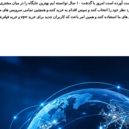
مجموعه ایرانسیف به پشتوانه اعتمادی که طی چندین سال بین مشتری های خود بدست آورده است ام
 امر باعث که کاربران جدید برای خرید vpn و خرید فیلترشکن به سایت ما مراجعه کنند