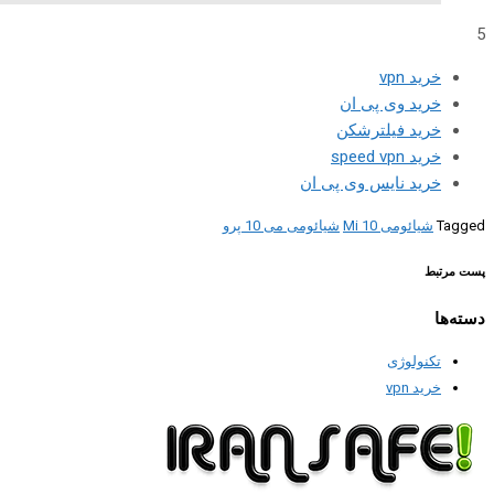
5
خرید vpn
خرید وی پی ان
خرید فیلترشکن
خرید speed vpn
خرید نایس وی پی ان
Tagged
شیائومی Mi 10
شیائومی می 10 پرو
پست مرتبط
دسته‌ها
تکنولوژی
خرید vpn