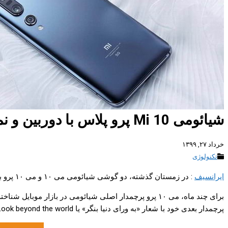
شیائومی Mi 10 پرو پلاس با دوربین و نمایشگر ارتقا یافته در راه است
خرداد ۲۷, ۱۳۹۹
تکنولوژی
ایرانسیف
: در زمستان گذشته، دو گوشی شیائومی می ۱۰ و می ۱۰ پرو با طراحی جذاب و امکانات فراوان معرفی شدند. حالا ظاهرا شیائومی Mi 10 پرو پلاس +Xiaomi Mi 10 Pro در راه است تا این جمع را تکمیل کند.
برای چند ماه، می ۱۰ پرو پرچمدار اصلی شیائومی در بازار موبایل شناخته می‌شود؛ اما در آینده‌ای نزدیک، باید این عنوان را به
پرچمدار بعدی خود با شعار «به ورای دنیا بنگر» یا Look beyond the world است.