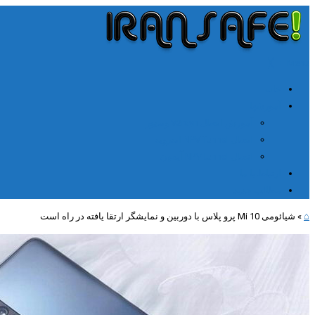
╳
≡
Menu
خانه
آموزشها
آموزش اتصال V2rayn ویندوز
اتصال NPV Tunnel اندروید
اتصال NPV tunnel آیفون
ارتباط با ما
مطالب جدید
⌂
»
شیائومی Mi 10 پرو پلاس با دوربین و نمایشگر ارتقا یافته در راه است