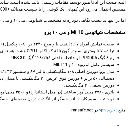
همچنین احتمال می‌رود این کمپانی یک گوشی را با چیپست مدیاتک +Dimensity 1000 راهی بازار کند.
اما در انتها بد نیست نگاهی دوباره به مشخصات شیائومی می ۱۰ و می ۱۰ پرو داشته باشیم.
مشخصات شیائومی Mi 10 و می ۱۰ پرو
صفحه نمایش آمولد ۶.۶۷ اینچی با وضوح ۲۳۴۰ در ۱۰۸۰ پیکسل (+Full HD)، نسبت تصویر ۱۹.۵ به ۹، نرخ تازه‌سازی ۹۰ هرتز
تراشه ۷ نانومتری اسنپدراگون ۸۶۵ کوالکام با CPU هشت هسته‌ای و GPU آدرنو ۶۵۰
رم ۸ گیگ LPPDDR5 و حافظه داخلی ۱۲۸/۲۵۶ گیگ UFS 3.0
سیستم عامل اندروید ۱۰ و MIUI 11
دیجیتالی ۵۰ برابر + دوربین فوق عریض ۲۰ مگاپیکسلی با میدان دید ۱۱۷ درجه
دوربین سلفی ۲۰ مگاپیکسلی
باتری ۴۷۸۰ میلی‌آمپر ساعتی (در مدل استاندارد) و ۴۵۰۰ میلی‌آمپر ساعتی (در مدل پرو)
دو خشاب سیم کارت نانو، حسگر اثر انگشت درون صفحه‌ای، حسگر مادون قرمز، درگاه USB-C، پ
منبع :
خرید vpn
در iransafe.net