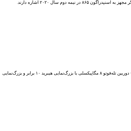
البته صحت این ادعا هنوز توسط مقامات رسمی، تایید نشده است. شایعات دیگری هم حول محور شیائومی می‌چرخد که به معرفی پنج پرچمدار دیگر مجهز به اسنپدراگون ۸۶۵ در نیمه دوم سال ۲۰۲۰ اشاره دارند.
مدل پرو: دوربین اصلی ۱۰۸ مگاپیکسلی با لنز ۸P و سنسور ۱/۱.۳۳ اینچی سامسونگ + دوربین تله‌فوتو ۱۲ مگاپیکسلی با زوم اپتیکال ۲ برابر + دوربین تله‌فوتو ۸ مگاپیکسلی با بزرگ‌نمایی هیبرید ۱۰ برابر و بزرگ‌نمایی