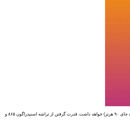
بنابر ادعای منابع چینی، گوشی جدید علاوه بر سنسور دوربین ۱۰۸ مگاپیکسلی، توانایی زوم اپتیکال ۱۲ برابر و نمایشگری با نرخ ریفرش ۱۲۰ هرتز (به جای ۹۰ هرتز) خواهد داشت. قدرت گرفتن از تراشه اسنپدراگون ۸۶۵ و