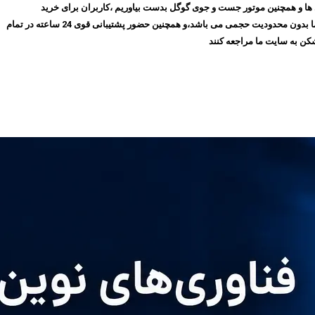
روز با گذشت ۱۰ سال توانسته ایم بهترین جایگاه را در میان مشتری ها و همچنین موتور جست و جوی گوگل بدست بیاوریم ،کاربران برای خرید
فیلترشکن پرسرعت، می‌توانند بدون نیاز به ثبت‌نام و عضویت در سایت،سرویس مورد نظر خود را انتخاب کنند و سپس اقدام به خرید کنند،و همچنین تمامی سرویس های ما بدون محدودیت حجمی می باشد،و همچنین حضور پشتیبانی قوی 24 ساعته در تمام