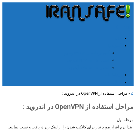
╳
≡
Menu
خانه
آموزشها
آموزش اتصال V2rayn ویندوز
اتصال NPV Tunnel اندروید
اتصال NPV tunnel آیفون
ارتباط با ما
مطالب جدید
⌂
»
مراحل استفاده از OpenVPN در اندروید :
مراحل استفاده از OpenVPN در اندروید :
مرحله اول :
ابتدا نرم افزار مورد نیاز برای کانکت شدن را از لینک زیر دریافت و نصب نمایید.