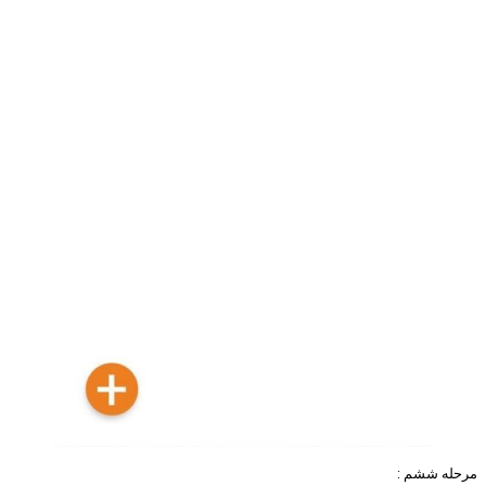
مرحله ششم :