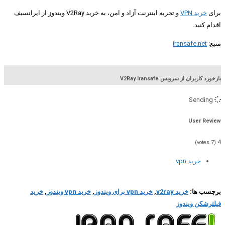
برای
خرید VPN
و تجربه اینترنت آزاد و امن، به خرید V2Ray ویندوز از ایرانسیف
اقدام کنید.
منبع:
iransafe.net
بازخورد کاربران از سرویس V2Ray Iransafe
Sending
User Review
4
votes)
7
(
خرید vpn
برچسب ها:
خرید v2ray
,
خرید vpn برای ویندوز
,
خرید vpn ویندوز
,
خرید
فیلترشکن ویندوز