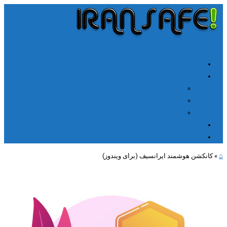
╳
≡
Menu
خانه
آموزشها
آموزش اتصال V2rayn ویندوز
اتصال NPV Tunnel اندروید
اتصال NPV tunnel آیفون
ارتباط با ما
مطالب جدید
⌂
»
کانکشن هوشمند ایرانسیف (برای ویندوز)