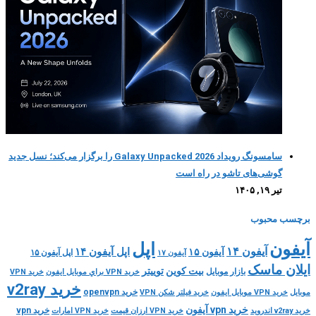
سامسونگ رویداد Galaxy Unpacked 2026 را برگزار می‌کند؛ نسل جدید
گوشی‌های تاشو در راه است
تیر ۱۹, ۱۴۰۵
برچسب محبوب
اپل
آیفون
آیفون ۱۴
اپل آیفون ۱۴
آیفون ۱۵
اپل آیفون ۱۵
آیفون ۱۷
ایلان ماسک
بیت کوین
توییتر
بازار موبایل
خريد VPN براي موبايل ايفون
خريد VPN
خرید v2ray
خرید openvpn
موبايل
خريد VPN موبايل ايفون
خريد فيلتر شكن VPN
خرید vpn آیفون
خرید vpn
خرید v2ray اندروید
خرید VPN ارزان قیمت
خرید VPN امارات