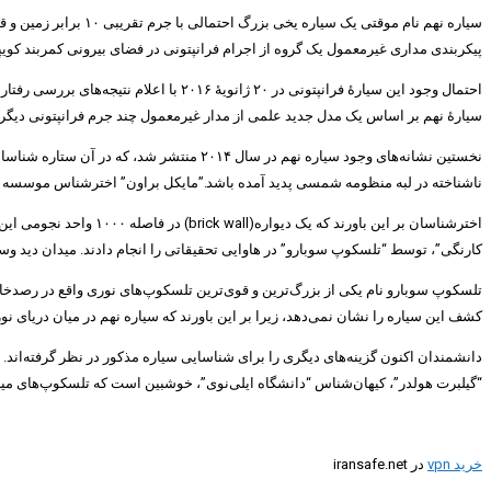
پیکربندی مداری غیرمعمول یک گروه از اجرام فرانپتونی در فضای بیرونی کمربند کویپ
سیارهٔ نهم بر اساس یک مدل جدید علمی از مدار غیرمعمول چند جرم فرانپتونی دیگر ا
نخستین نشانه‌های وجود سیاره نهم در سال
ناشناخته در لبه منظومه شمسی پدید آمده باشد.”مایکل براون” اخترشناس موسسه فناو
اخترشناسان بر این باو
کارنگی”، توسط “تلسکوپ سوبارو” در هاوایی تحقیقاتی را انجام دادند. میدان دید وسی
کشف این سیاره را نشان نمی‌دهد، زیرا بر این باورند که سیاره نهم در میان دریای 
دانشمندان اکنون گزینه‌های دیگری را برای شناسایی سیاره مذکور در نظر گرفته‌اند. 
“گیلبرت هولدر”، کیهان‌شناس “دانشگاه ایلی‌نوی”، خوشبین است که تلسکوپ‌های میلی
خرید vpn
در iransafe.net