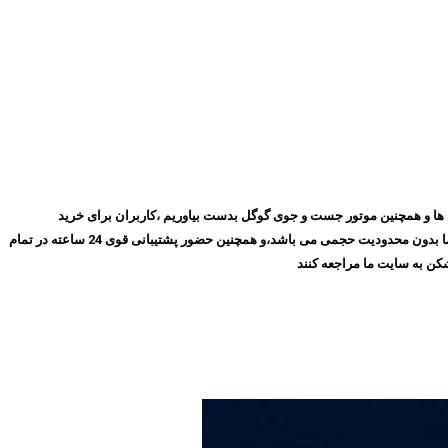
روز با گذشت ۱۰ سال توانسته ایم بهترین جایگاه را در میان مشتری ها و همچنین موتور جست و جوی گوگل بدست بیاوریم ،کاربران برای خرید
فیلترشکن پرسرعت، می‌توانند بدون نیاز به ثبت‌نام و عضویت در سایت،سرویس مورد نظر خود را انتخاب کنند و سپس اقدام به خرید کنند،و همچنین تمامی سرویس های ما بدون محدودیت حجمی می باشد،و همچنین حضور پشتیبانی قوی 24 ساعته در تمام