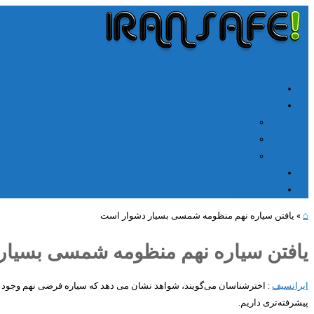
╳
≡
Menu
خانه
آموزشها
آموزش اتصال V2rayn ویندوز
اتصال NPV Tunnel اندروید
اتصال NPV tunnel آیفون
ارتباط با ما
مطالب جدید
⌂
»
یافتن سیاره نهم منظومه شمسی بسیار دشوار است
یافتن سیاره نهم منظومه شمسی بسیار
ایرانسیف
: اخترشناسان می‌گویند، شواهد نشان می دهد که سیاره فرضی نهم وجود دار
پیشرفته‌تری داریم.