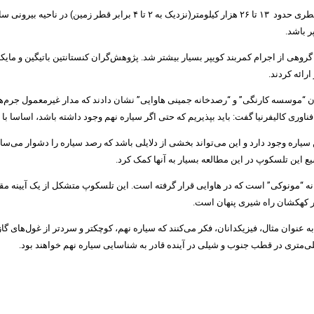
سیاره نهم نام موقتی یک سیاره یخی بزرگ احتمالی با جرم تقریبی ۱۰ برابر زمی
ر باشد.
رائه کردند.
 ۲۰۱۴ منتشر شد، که در آن ستاره شناسان “موسسه کارنگی” و “رصدخانه جمینی هاوایی” نشان دادند که م
ری کالیفرنیا گفت: باید بپذیریم که حتی اگر سیاره نهم وجود داشته باشد، اساسا ب
رند که یک دیواره(brick wall) در فاصله ۱۰۰۰ واحد نجومی این سیاره وجود دارد و این می‌تواند بخشی از دلایلی باش
ع این تلسکوپ در این مطالعه بسیار به آنها کمک کرد.
نور کهکشان راه شیری پنهان است.
به عنوان مثال، فیزیکدانان، فکر می‌کنند که سیاره نهم، کوچکتر و سردتر از غول‌های
‌متری در قطب جنوب و شیلی در آینده قادر به شناسایی سیاره نهم خواهند بود.