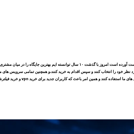
مجموعه ایرانسیف به پشتوانه اعتمادی که طی چندین سال بین مشتری های خود بدست آورده است ام
 امر باعث که کاربران جدید برای خرید vpn و خرید فیلترشکن به سایت ما مراجعه کنند