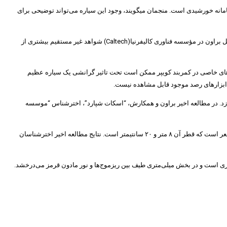
ن و قطری حدود ۱۳ تا ۲۶ هزار کیلومتر(نزدیک به ۲ تا ۴ برابر قطر زمین) در ناحیه بیرونی سامانه خورشیدی است. منجمان میگویند، وجود این سیاره می‌تواند توضیحی برای
احتمال وجود این سیارهٔ فرانپتونی در ۲۰ ژانویهٔ ۲۰۱۶ با اعلام نتیجه‌های بررسی رفتار گروهی از اجرام کمربند کویپر بسیار بیشتر شد. پژوهش‌گران کنستانتین باتیگین و مایکل براون در مؤسسه فناوری کالیفرنیا(Caltech) شواهد غیر مستقیم بیشتری از
دار غیرمعمول جرم‌های خاصی در کمربند کویپر ممکن است تحت تاثیر گرانشی یک سیاره عظیم
ا ابزارهای رصد موجود قابل مشاهده نیست.
د که رصد سیاره را دشوار می‌سازد. در مطالعه اخیر براون و همکارش، “اسکات شپارد”، اخترشناس “موسسه
تلسکوپ سوبارو نام یکی از بزرگ‌ترین و قوی‌ترین تلسکوپ‌های نوری واقع در رصدخانه “مونوکی” است که در هاوایی قرار گرفته است. این تلسکوپ متشکل از یک آیینه مقعر است که قطر آن ۸ متر و ۲۰ سانتیمتر است. نتایج مطالعه اخیر اخترشناسان
 گازی است و در بخش میلی‌متری طیف بین ریزموج‌ها و نور مادون قرمز می‌درخشد.