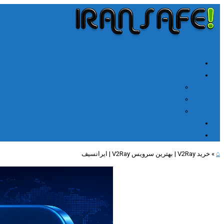
╳
≡
Menu
خانه
آموزشها
آموزش اتصال V2rayn ویندوز
اتصال NPV Tunnel اندروید
اتصال NPV tunnel آیفون
ارتباط با ما
مطالب جدید
⌂
»
خرید V2Ray | بهترین سرویس V2Ray | ایرانسیف