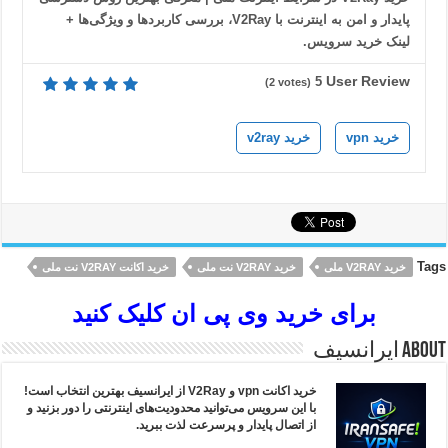
پایدار و امن به اینترنت با V2Ray، بررسی کاربردها و ویژگی‌ها +
لینک خرید سرویس.
User Review
5
(
2
votes)
خرید vpn
خرید v2ray
Tags
خرید V2RAY ملی
خرید V2RAY نت ملی
خرید اکانت V2RAY نت ملی
برای خرید وی پی ان کلیک کنید
About ایرانسیف
خرید اکانت vpn و V2Ray از ایرانسیف بهترین انتخاب است!
با این سرویس می‌توانید محدودیت‌های اینترنتی را دور بزنید و
از اتصال پایدار و پرسرعت لذت ببرید.