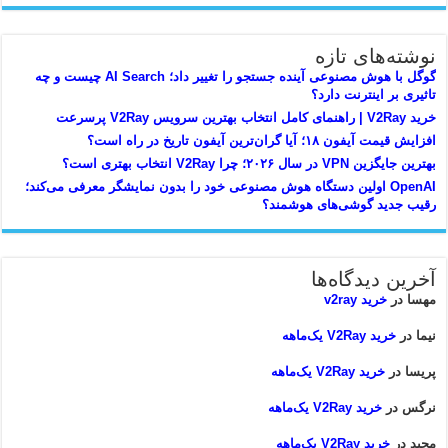
نوشته‌های تازه
گوگل با هوش مصنوعی آینده جستجو را تغییر داد؛ AI Search چیست و چه
تاثیری بر اینترنت دارد؟
خرید V2Ray | راهنمای کامل انتخاب بهترین سرویس V2Ray پرسرعت
افزایش قیمت آیفون ۱۸؛ آیا گران‌ترین آیفون تاریخ در راه است؟
بهترین جایگزین VPN در سال ۲۰۲۶؛ چرا V2Ray انتخاب بهتری است؟
OpenAI اولین دستگاه هوش مصنوعی خود را بدون نمایشگر معرفی می‌کند؛
رقیب جدید گوشی‌های هوشمند؟
آخرین دیدگاه‌ها
مهسا
در
خرید v2ray
نیما
در
خرید V2Ray یک‌ماهه
پریسا
در
خرید V2Ray یک‌ماهه
نرگس
در
خرید V2Ray یک‌ماهه
مجید
در
خرید V2Ray یک‌ماهه