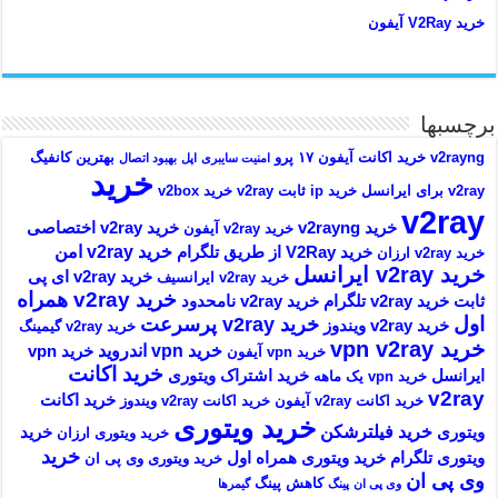
خرید V2Ray آیفون
برچسبها
v2rayng خرید اکانت
آیفون ۱۷ پرو
بهترین کانفیگ
امنیت سایبری
اپل
بهبود اتصال
خرید
v2ray برای ایرانسل
خرید ip ثابت v2ray
خرید v2box
v2ray
خرید v2rayng
خرید v2ray اختصاصی
خرید v2ray آیفون
خرید v2ray امن
خرید V2Ray از طریق تلگرام
خرید v2ray ارزان
خرید v2ray ایرانسل
خرید v2ray ای پی
خرید v2ray ایرانسیف
خرید v2ray همراه
ثابت
خرید v2ray تلگرام
خرید v2ray نامحدود
اول
خرید v2ray پرسرعت
خرید v2ray ویندوز
خرید v2ray گیمینگ
خرید vpn v2ray
خرید vpn اندروید
خرید vpn
خرید vpn آیفون
خرید اکانت
ایرانسل
خرید اشتراک ویتوری
خرید vpn یک ماهه
v2ray
خرید اکانت
خرید اکانت v2ray آیفون
خرید اکانت v2ray ویندوز
خرید ویتوری
خرید فیلترشکن
ویتوری
خرید
خرید ویتوری ارزان
خرید
ویتوری تلگرام
خرید ویتوری همراه اول
خرید ویتوری وی پی ان
وی پی ان
کاهش پینگ
وی پی ان
پینگ
گیمرها