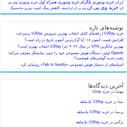
خرید ویتوری تلگرام
خرید ویتوری همراه اول
ارزان
خرید ویتوری وی پی
خرید وی پی ان
ان
کاهش پینگ
وی پی ان ایرانسیف
کیفیت دوربین سامسونگ
نوشته‌های تازه
خرید V2Ray | راهنمای کامل انتخاب بهترین سرویس V2Ray پرسرعت
افزایش قیمت آیفون ۱۸؛ آیا گران‌ترین آیفون تاریخ در راه است؟
بهترین جایگزین VPN در سال ۲۰۲۶؛ چرا V2Ray انتخاب بهتری است؟
OpenAI اولین دستگاه هوش مصنوعی خود را بدون نمایشگر معرفی می‌کند؛
رقیب جدید گوشی‌های هوشمند؟
اسپاتیفای از دستیار هوش مصنوعی «Talk to Spotify» رونمایی کرد
آخرین دیدگاه‌ها
مهسا
در
خرید v2ray
نیما
در
خرید V2Ray یک‌ماهه
پریسا
در
خرید V2Ray یک‌ماهه
نرگس
در
خرید V2Ray یک‌ماهه