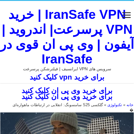
IranSafe VPN | خرید
VPN پرسرعت| اندروید |
آیفون | وی پی ان قوی در
IranSafe
سرویس های VPN ایرانسیف | فیلترشکن پرسرعت
برای خرید vpn کلیک کنید
برای خرید وی پی ان کلیک کنید
برای خرید وی پی ان کلیک کنید
خانه
»
تکنولوژی
»
گلکسی S25 سامسونگ: انقلابی در ارتباطات ماهواره‌ای
�