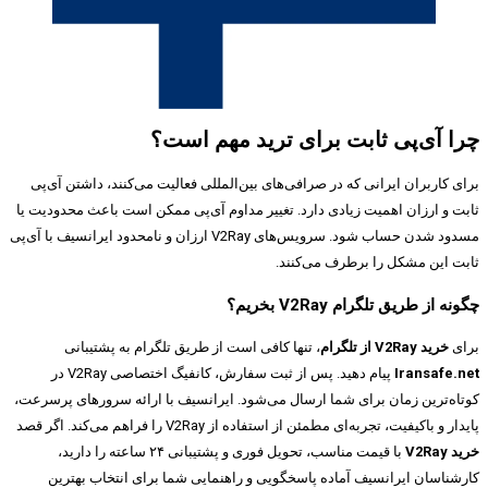
چرا آی‌پی ثابت برای ترید مهم است؟
برای کاربران ایرانی که در صرافی‌های بین‌المللی فعالیت می‌کنند، داشتن آی‌پی
ثابت و ارزان اهمیت زیادی دارد. تغییر مداوم آی‌پی ممکن است باعث محدودیت یا
مسدود شدن حساب شود. سرویس‌های V2Ray ارزان و نامحدود ایرانسیف با آی‌پی
ثابت این مشکل را برطرف می‌کنند.
چگونه از طریق تلگرام V2Ray بخریم؟
برای
خرید V2Ray از تلگرام
، تنها کافی است از طریق تلگرام به پشتیبانی
Iransafe.net
پیام دهید. پس از ثبت سفارش، کانفیگ اختصاصی V2Ray در
کوتاه‌ترین زمان برای شما ارسال می‌شود. ایرانسیف با ارائه سرورهای پرسرعت،
پایدار و باکیفیت، تجربه‌ای مطمئن از استفاده از V2Ray را فراهم می‌کند. اگر قصد
خرید V2Ray
با قیمت مناسب، تحویل فوری و پشتیبانی ۲۴ ساعته را دارید،
کارشناسان ایرانسیف آماده پاسخگویی و راهنمایی شما برای انتخاب بهترین