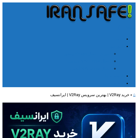
╳
≡
Menu
خانه
آموزشها
آموزش اتصال V2rayn ویندوز
اتصال NPV Tunnel اندروید
اتصال NPV tunnel آیفون
ارتباط با ما
مطالب جدید
⌂
»
خرید V2Ray | بهترین سرویس V2Ray | ایرانسیف