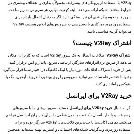
V2Ray با استفاده از پروتکل‌های پیشرفته، معمولاً پایداری و انعطاف بیشتری در
شرایط مختلف شبکه ارائه می‌دهد. البته کیفیت نهایی هر سرویس به زیرساخت،
سرورها و نحوه پیکربندی آن نیز بستگی دارد. اگر به دنبال اتصال پایدار برای
استفاده روزمره، دورکاری یا دسترسی به سرویس‌های آنلاین هستید، V2Ray
می‌تواند گزینه مناسبی باشد.
اشتراک V2Ray چیست؟
اشتراک V2Ray
اطلاعات اتصال به یک سرور V2Ray است که به کاربران امکان
می‌دهد از طریق نرم‌افزارهای سازگار، ارتباطی سریع، پایدار و امن برقرار کنند.
پس از خرید اشتراک، اطلاعات موردنیاز یا لینک کانفیگ در اختیار شما قرار می‌گیرد
و تنها با چند مرحله ساده می‌توانید سرویس را روی ویندوز، اندروید، آیفون، مک یا
لینوکس راه‌اندازی کنید.
خرید V2Ray برای ایرانسل
اگر به دنبال
خرید V2Ray برای ایرانسل
هستید، سرویس‌های ما با سرورهای
پرسرعت و پایدار، اتصال باکیفیت و بدون قطعی را برای کاربران ایرانسل فراهم
می‌کنند. تمامی اکانت‌ها با جدیدترین کلاینت‌های V2Ray سازگار بوده و برای
استفاده روزمره، وب‌گردی، شبکه‌های اجتماعی و استریم بهینه شده‌اند. همچنین