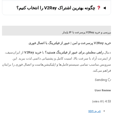
چگونه بهترین اشتراک V2Ray را انتخاب کنیم؟
بررسی و خرید V2Ray پرسرعت با IP پایدار
خرید V2Ray پرسرعت و امن | عبور از فیلترینگ با اتصال فوری
دنبال
راهی مطمئن برای عبور از فیلترینگ هستید؟
با
خرید V2Ray
از ایران‌سیف،
از اینترنت آزاد با سرعت بالا، امنیت کامل و پشتیبانی دائمی لذت ببرید. این
سرویس مناسب تمامی سیستم‌عامل‌ها و اپلیکیشن‌هاست و اتصال فوری را برایتان
فراهم می‌کند.
Sending
User Review
4.53
votes)
81
(
خرید vpn